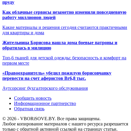
пруду
Как облачные сервисы незаметно изменили повседневную
работу миллионов людей
Какие материалы и решения сегодня считаются практичными
для квартиры и дома
Жительница Борисова нашла дома боевые патроны и
обратилась в милицию
Топ-6 тканей для детской одежды: безопасность и комфорт на
первом месте
«Правоохранитель» убедил пожилую борисовчанку
перевести на счет аферистов Br6,8 тыс.
Аутсорсинг бухгалтерского обслуживания
Сообщить новость
Информационное партнерство
Обратная связь
© 2026 - VBORiSOVE.BY. Все права защищены.
Любое копирование материалов с нашего ресурса разрешается
только с обратной активной ссылкой на страницу статьи.