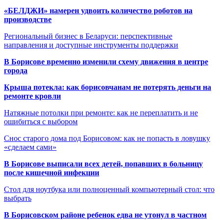
«БЕЛДЖИ» намерен удвоить количество роботов на
производстве
Региональный бизнес в Беларуси: перспективные
направления и доступные инструменты поддержки
В Борисове временно изменили схему движения в центре
города
Крыша потекла: как борисовчанам не потерять деньги на
ремонте кровли
Натяжные потолки при ремонте: как не переплатить и не
ошибиться с выбором
Снос старого дома под Борисовом: как не попасть в ловушку
«сделаем сами»
В Борисове выписали всех детей, попавших в больницу
после кишечной инфекции
Стол для ноутбука или полноценный компьютерный стол: что
выбрать
В Борисовском районе ребенок едва не утонул в частном