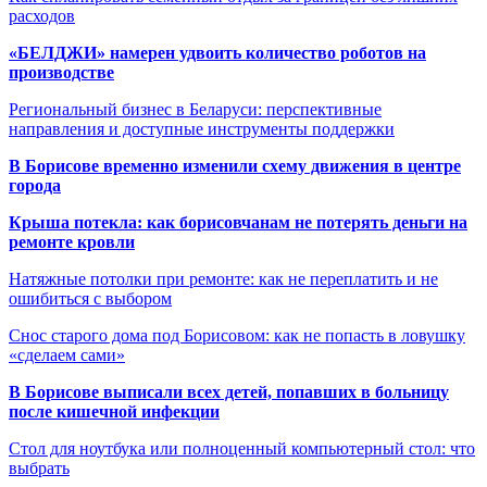
расходов
«БЕЛДЖИ» намерен удвоить количество роботов на
производстве
Региональный бизнес в Беларуси: перспективные
направления и доступные инструменты поддержки
В Борисове временно изменили схему движения в центре
города
Крыша потекла: как борисовчанам не потерять деньги на
ремонте кровли
Натяжные потолки при ремонте: как не переплатить и не
ошибиться с выбором
Снос старого дома под Борисовом: как не попасть в ловушку
«сделаем сами»
В Борисове выписали всех детей, попавших в больницу
после кишечной инфекции
Стол для ноутбука или полноценный компьютерный стол: что
выбрать