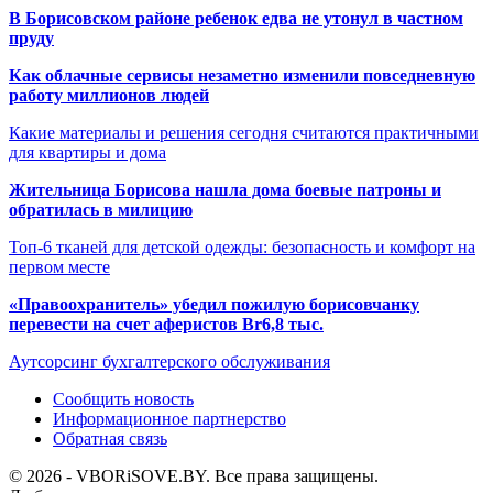
В Борисовском районе ребенок едва не утонул в частном
пруду
Как облачные сервисы незаметно изменили повседневную
работу миллионов людей
Какие материалы и решения сегодня считаются практичными
для квартиры и дома
Жительница Борисова нашла дома боевые патроны и
обратилась в милицию
Топ-6 тканей для детской одежды: безопасность и комфорт на
первом месте
«Правоохранитель» убедил пожилую борисовчанку
перевести на счет аферистов Br6,8 тыс.
Аутсорсинг бухгалтерского обслуживания
Сообщить новость
Информационное партнерство
Обратная связь
© 2026 - VBORiSOVE.BY. Все права защищены.