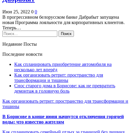
Июн 25, 2022
0
0
В прогрессивном белорусском банке Дабрабыт запущена
новая Программа лояльности для корпоративных клиентов.
Теперь…
Недавние Посты
Последние новости
Как спланировать приобретение автомобиля на
несколько лет вперёд
Как организовать ретрит: пространство для
трансформации и тишины
Снос старого дома в Борисове: как не превратить
демонтаж в головную боль
Как организовать ретрит: пространство для трансформации и
тишины
В Борисове в конце июня начнутся отключения горячей
воды: что известно жителям
Как спланировать семейный отдых за границей без лишних