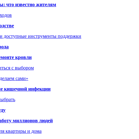
ы: что известно жителям
сходов
одстве
 и доступные инструменты поддержки
рода
емонте кровли
иться с выбором
сделаем сами»
сле кишечной инфекции
выбрать
уду
аботу миллионов людей
ля квартиры и дома