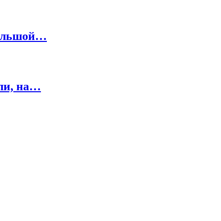
большой…
ли, на…