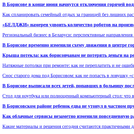
В Борисове в конце июня начнутся отключения горячей вод
Как спланировать семейный отдых за границей без лишних ра
«БЕЛДЖИ» намерен удвоить количество роботов на произв
Региональный бизнес в Беларуси: перспективные направления
В Борисове временно изменили схему движения в центре го
Крыша потекла: как борисовчанам не потерять деньги на р
Натяжные потолки при ремонте: как не переплатить и не ошиб
Снос старого дома под Борисовом: как не попасть в ловушку «
В Борисове выписали всех детей, попавших в больницу по
Стол для ноутбука или полноценный компьютерный стол: что 
В Борисовском районе ребенок едва не утонул в частном пр
Как облачные сервисы незаметно изменили повседневную р
Какие материалы и решения сегодня считаются практичными д