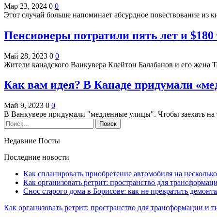
Мар 23, 2024
0
0
Этот случай больше напоминает абсурдное повествование из 
Пенсионеры потратили пять лет и $18
Май 28, 2023
0
0
Жители канадского Ванкувера Клейтон Балабанов и его жена Т
Как вам идея? В Канаде придумали «м
Май 9, 2023
0
0
В Ванкувере придумали "медленные улицы". Чтобы заехать на
Недавние Посты
Последние новости
Как спланировать приобретение автомобиля на несколько
Как организовать ретрит: пространство для трансформа
Снос старого дома в Борисове: как не превратить демонт
Как организовать ретрит: пространство для трансформации и 