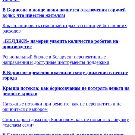
В Борисове в конце июня начнутся отключения горячей
воды: что известно жителям
Как спланировать семейный отдых за границей без лишних
расходов
«БЕЛДЖИ» намерен удвоить количество роботов на
производстве
Региональный бизнес в Беларуси: перспективные
направления и доступные инструменты поддержки
В Борисове временно изменили схему движения в центре
города
Крыша потекла: как борисовчанам не потерять деньги на
ремонте кровли
Натяжные потолки при ремонте: как не переплатить и не
ошибиться с выбором
Снос старого дома под Борисовом: как не попасть в ловушку
«сделаем сами»