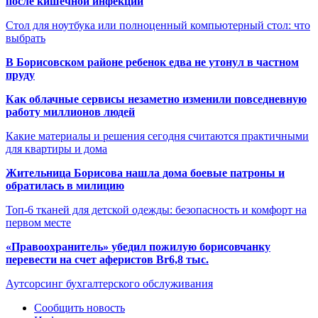
после кишечной инфекции
Стол для ноутбука или полноценный компьютерный стол: что
выбрать
В Борисовском районе ребенок едва не утонул в частном
пруду
Как облачные сервисы незаметно изменили повседневную
работу миллионов людей
Какие материалы и решения сегодня считаются практичными
для квартиры и дома
Жительница Борисова нашла дома боевые патроны и
обратилась в милицию
Топ-6 тканей для детской одежды: безопасность и комфорт на
первом месте
«Правоохранитель» убедил пожилую борисовчанку
перевести на счет аферистов Br6,8 тыс.
Аутсорсинг бухгалтерского обслуживания
Сообщить новость