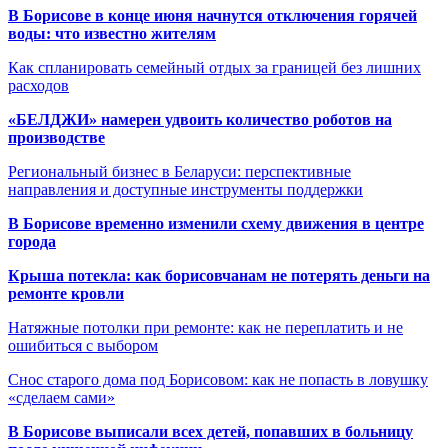
В Борисове в конце июня начнутся отключения горячей
воды: что известно жителям
Как спланировать семейный отдых за границей без лишних
расходов
«БЕЛДЖИ» намерен удвоить количество роботов на
производстве
Региональный бизнес в Беларуси: перспективные
направления и доступные инструменты поддержки
В Борисове временно изменили схему движения в центре
города
Крыша потекла: как борисовчанам не потерять деньги на
ремонте кровли
Натяжные потолки при ремонте: как не переплатить и не
ошибиться с выбором
Снос старого дома под Борисовом: как не попасть в ловушку
«сделаем сами»
В Борисове выписали всех детей, попавших в больницу