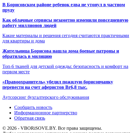
В Борисовском районе ребенок едва не утонул в частном
пруду
Как облачные сервисы незаметно изменили повседневную
работу миллионов людей
Какие материалы и решения сегодня считаются практичными
для квартиры и дома
Жительница Борисова нашла дома боевые патроны и
обратилась в милицию
Топ-6 тканей для детской одежды: безопасность и комфорт на
первом месте
«Правоохранитель» убедил пожилую борисовчанку
перевести на счет аферистов Br6,8 тыс.
Аутсорсинг бухгалтерского обслуживания
Сообщить новость
Информационное партнерство
Обратная связь
© 2026 - VBORiSOVE.BY. Все права защищены.