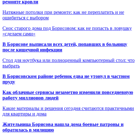
ремонте кровли
Натяжные потолки при ремонте: как не переплатить и не
ошибиться с выбором
Снос старого дома под Борисовом: как не попасть в ловушку
«сделаем сами»
В Борисове выписали всех детей, попавших в больницу
после кишечной инфекции
Стол для ноутбука или полноценный компьютерный стол: что
выбрать
В Борисовском районе ребенок едва не утонул в частном
пруду
Как облачные сервисы незаметно изменили повседневную
работу миллионов людей
Какие материалы и решения сегодня считаются практичными
для квартиры и дома
Жительница Борисова нашла дома боевые патроны и
обратилась в милицию