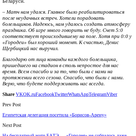
Беларуси.
– Матч нам удался. Главное было реабилитироваться
после неудачных встреч. Хотели порадовать
болельщиков. Надеюсь, нам удалось создать атмосферу
праздника. Об игре много говорить не буду. Счет 5:0
соответствует происходившему на поле. Хотя при 0:0 у
«Городеи» был хороший момент. К счастью, Денис
Щербицкий нас выручил.
Благодарю от лица команды каждого болельщика,
пришедшего на стадион в столь непростое для нас
время. Всем спасибо и за то, что были с нами на
протяжении всего сезона. Спасибо, что были с нами.
Верю, что будете поддерживать нас всегда.
Share
VK
OK.ru
Facebook
Twitter
WhatsApp
Telegram
Viber
Prev Post
Египетская делегация посетила «Борисов-Арену»
Next Post
На бесплатный матч БАТЭ — «Городея» не собралось даже