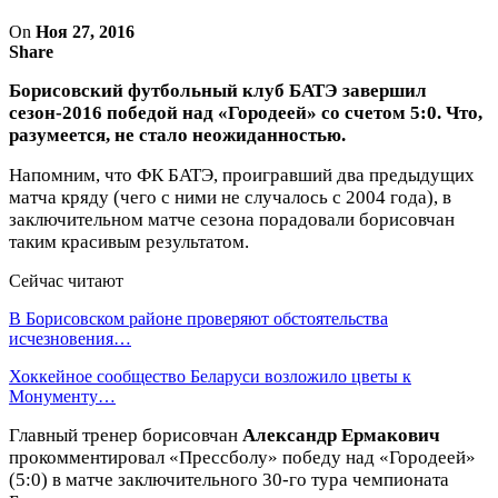
On
Ноя 27, 2016
Share
Борисовский футбольный клуб БАТЭ завершил
сезон-2016 победой над «Городеей» со счетом 5:0. Что,
разумеется, не стало неожиданностью.
Напомним, что ФК БАТЭ, проигравший два предыдущих
матча кряду (чего с ними не случалось с 2004 года), в
заключительном матче сезона порадовали борисовчан
таким красивым результатом.
Сейчас читают
В Борисовском районе проверяют обстоятельства
исчезновения…
Хоккейное сообщество Беларуси возложило цветы к
Монументу…
Главный тренер борисовчан
Александр Ермакович
прокомментировал «Прессболу» победу над «Городеей»
(5:0) в матче заключительного 30-го тура чемпионата