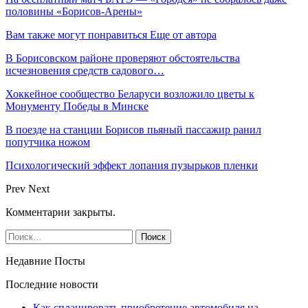
половины «Борисов-Арены»
Вам также могут понравиться
Еще от автора
В Борисовском районе проверяют обстоятельства
исчезновения средств садового…
Хоккейное сообщество Беларуси возложило цветы к
Монументу Победы в Минске
В поезде на станции Борисов пьяный пассажир ранил
попутчика ножом
Психологический эффект лопания пузырьков пленки
Prev
Next
Комментарии закрыты.
Недавние Посты
Последние новости
Как спланировать приобретение автомобиля на