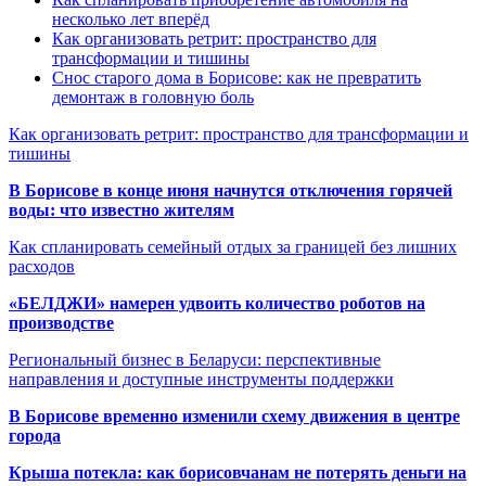
несколько лет вперёд
Как организовать ретрит: пространство для
трансформации и тишины
Снос старого дома в Борисове: как не превратить
демонтаж в головную боль
Как организовать ретрит: пространство для трансформации и
тишины
В Борисове в конце июня начнутся отключения горячей
воды: что известно жителям
Как спланировать семейный отдых за границей без лишних
расходов
«БЕЛДЖИ» намерен удвоить количество роботов на
производстве
Региональный бизнес в Беларуси: перспективные
направления и доступные инструменты поддержки
В Борисове временно изменили схему движения в центре
города
Крыша потекла: как борисовчанам не потерять деньги на