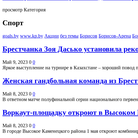
просмотр Категория
Спорт
goals.by
www.kp.by
Акции
без темы
Борисов
Борисов-Арена
Бо
Брестчанка Зоя Дасько установила рек
Май 9, 2023
0
0
Яркое выступление на турнире в Казахстане – хороший повод
Женская гандбольная команда из Брест
Май 8, 2023
0
0
В ответном матче полуфинальной серии национального первен
Воркаут-площадку откроют в Высоком 
Май 8, 2023
0
0
В городе Высокое Каменецкого района 1 мая откроют комбин