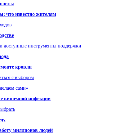
тишины
ы: что известно жителям
сходов
одстве
 и доступные инструменты поддержки
рода
емонте кровли
иться с выбором
сделаем сами»
сле кишечной инфекции
выбрать
уду
аботу миллионов людей