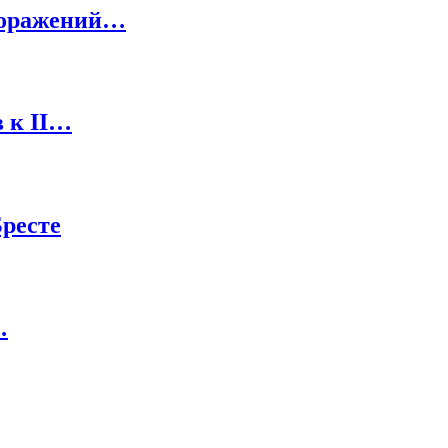
 поражений…
в к II…
Бресте
…