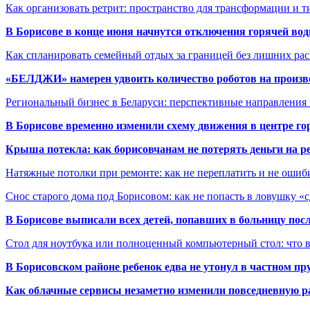
Как организовать ретрит: пространство для трансформации и 
В Борисове в конце июня начнутся отключения горячей вод
Как спланировать семейный отдых за границей без лишних ра
«БЕЛДЖИ» намерен удвоить количество роботов на произв
Региональный бизнес в Беларуси: перспективные направления
В Борисове временно изменили схему движения в центре го
Крыша потекла: как борисовчанам не потерять деньги на р
Натяжные потолки при ремонте: как не переплатить и не ошиб
Снос старого дома под Борисовом: как не попасть в ловушку «
В Борисове выписали всех детей, попавших в больницу по
Стол для ноутбука или полноценный компьютерный стол: что 
В Борисовском районе ребенок едва не утонул в частном пр
Как облачные сервисы незаметно изменили повседневную р