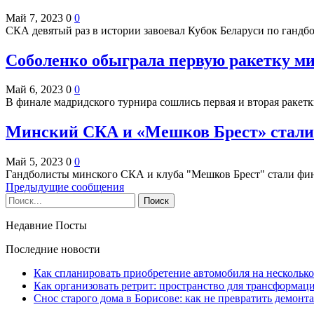
Май 7, 2023
0
0
СКА девятый раз в истории завоевал Кубок Беларуси по ганд
Соболенко обыграла первую ракетку ми
Май 6, 2023
0
0
В финале мадридского турнира сошлись первая и вторая ракетки
Минский СКА и «Мешков Брест» стали 
Май 5, 2023
0
0
Гандболисты минского СКА и клуба "Мешков Брест" стали фи
Предыдущие сообщения
Недавние Посты
Последние новости
Как спланировать приобретение автомобиля на несколько
Как организовать ретрит: пространство для трансформа
Снос старого дома в Борисове: как не превратить демонт