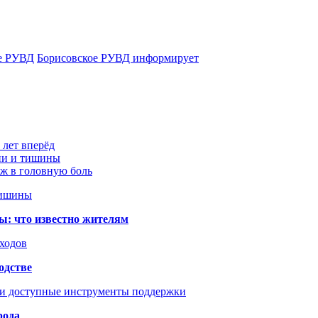
е РУВД
Борисовское РУВД информирует
 лет вперёд
ции и тишины
аж в головную боль
тишины
ы: что известно жителям
сходов
одстве
 и доступные инструменты поддержки
рода