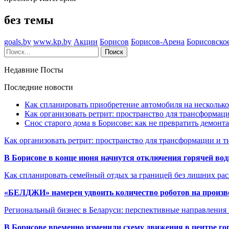
без темы
goals.by
www.kp.by
Акции
Борисов
Борисов-Арена
Борисовско
Недавние Посты
Последние новости
Как спланировать приобретение автомобиля на несколько
Как организовать ретрит: пространство для трансформа
Снос старого дома в Борисове: как не превратить демонт
Как организовать ретрит: пространство для трансформации и 
В Борисове в конце июня начнутся отключения горячей вод
Как спланировать семейный отдых за границей без лишних ра
«БЕЛДЖИ» намерен удвоить количество роботов на произв
Региональный бизнес в Беларуси: перспективные направления
В Борисове временно изменили схему движения в центре го