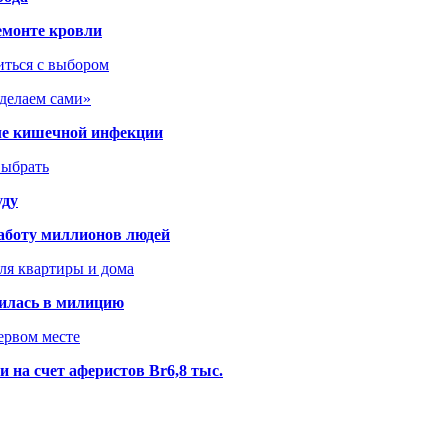
емонте кровли
иться с выбором
сделаем сами»
сле кишечной инфекции
выбрать
уду
аботу миллионов людей
ля квартиры и дома
илась в милицию
ервом месте
 на счет аферистов Br6,8 тыс.