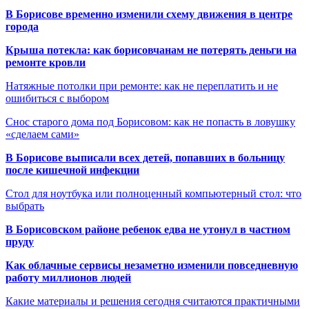
В Борисове временно изменили схему движения в центре
города
Крыша потекла: как борисовчанам не потерять деньги на
ремонте кровли
Натяжные потолки при ремонте: как не переплатить и не
ошибиться с выбором
Снос старого дома под Борисовом: как не попасть в ловушку
«сделаем сами»
В Борисове выписали всех детей, попавших в больницу
после кишечной инфекции
Стол для ноутбука или полноценный компьютерный стол: что
выбрать
В Борисовском районе ребенок едва не утонул в частном
пруду
Как облачные сервисы незаметно изменили повседневную
работу миллионов людей
Какие материалы и решения сегодня считаются практичными