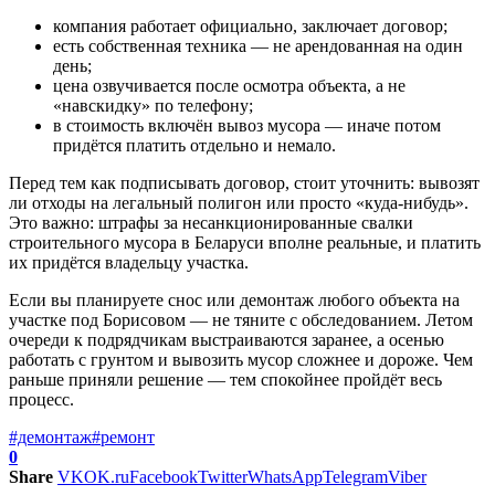
компания работает официально, заключает договор;
есть собственная техника — не арендованная на один
день;
цена озвучивается после осмотра объекта, а не
«навскидку» по телефону;
в стоимость включён вывоз мусора — иначе потом
придётся платить отдельно и немало.
Перед тем как подписывать договор, стоит уточнить: вывозят
ли отходы на легальный полигон или просто «куда-нибудь».
Это важно: штрафы за несанкционированные свалки
строительного мусора в Беларуси вполне реальные, и платить
их придётся владельцу участка.
Если вы планируете снос или демонтаж любого объекта на
участке под Борисовом — не тяните с обследованием. Летом
очереди к подрядчикам выстраиваются заранее, а осенью
работать с грунтом и вывозить мусор сложнее и дороже. Чем
раньше приняли решение — тем спокойнее пройдёт весь
процесс.
#демонтаж
#ремонт
0
Share
VK
OK.ru
Facebook
Twitter
WhatsApp
Telegram
Viber