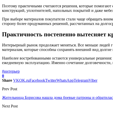
Поэтому практичными считаются решения, которые помогают сн
конструкций, уплотнителей, напольных покрытий и даже мебе
При выборе материалов покупатели стали чаще обращать внима
сторону более продуманных решений, рассчитанных на долгос
Практичность постепенно вытесняет к
Интерьерный рынок продолжает меняться. Все меньше людей гот
материалам, которые способны сохранять внешний вид долгие 
Наиболее востребованными остаются универсальные решения: н
ежедневную эксплуатацию. Именно сочетание долговечности, 
#интерьер
0
Share
VK
OK.ru
Facebook
Twitter
WhatsApp
Telegram
Viber
Prev Post
Жительница Борисова нашла дома боевые патроны и обратила
Next Post