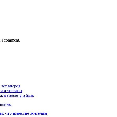
e I comment.
 лет вперёд
ции и тишины
аж в головную боль
тишины
ы: что известно жителям