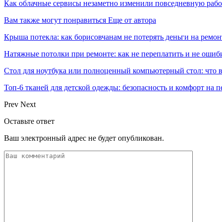
Как облачные сервисы незаметно изменили повседневную раб
Вам также могут понравиться
Еще от автора
Крыша потекла: как борисовчанам не потерять деньги на ремон
Натяжные потолки при ремонте: как не переплатить и не ошиб
Стол для ноутбука или полноценный компьютерный стол: что 
Топ-6 тканей для детской одежды: безопасность и комфорт на п
Prev
Next
Оставьте ответ
Ваш электронный адрес не будет опубликован.