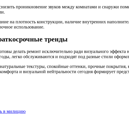
изить проникновение звуков между комнатами и снаружи помеще
ли.
ние на плотность конструкции, наличие внутренних наполнителе
рочное использование.
раткосрочные тренды
овы делать ремонт исключительно ради визуального эффекта на 
годы, легко обслуживаются и подходят под разные стили оформл
атуральные текстуры, спокойные оттенки, прочные покрытия, к
комфорта и визуальной нейтральности сегодня формирует предс
сь в милицию