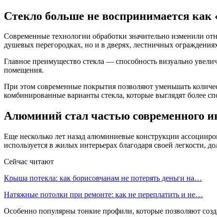
Стекло больше не воспринимается как 
Современные технологии обработки значительно изменили отн
душевых перегородках, но и в дверях, лестничных ограждениях
Главное преимущество стекла — способность визуально увеличи
помещения.
При этом современные покрытия позволяют уменьшать количест
комбинированные варианты стекла, которые выглядят более сп
Алюминий стал частью современного и
Еще несколько лет назад алюминиевые конструкции ассоциир
используется в жилых интерьерах благодаря своей легкости, д
Сейчас читают
Крыша потекла: как борисовчанам не потерять деньги на…
Натяжные потолки при ремонте: как не переплатить и не…
Особенно популярны тонкие профили, которые позволяют созда