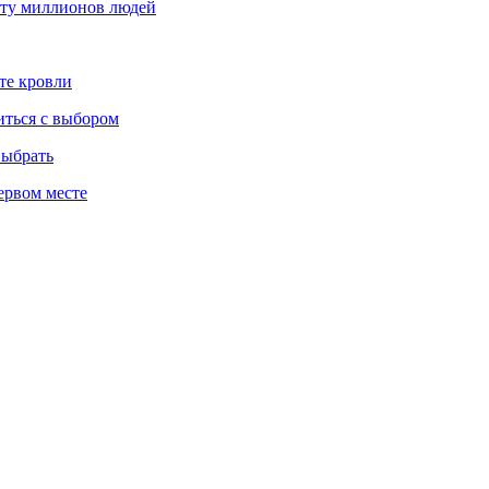
оту миллионов людей
те кровли
иться с выбором
выбрать
ервом месте