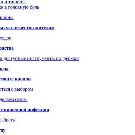
ции и тишины
аж в головную боль
тишины
ы: что известно жителям
сходов
одстве
 и доступные инструменты поддержки
рода
емонте кровли
иться с выбором
сделаем сами»
сле кишечной инфекции
выбрать
уду