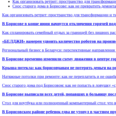
Как организовать ретрит: пространство для трансформа
Снос старого дома в Борисове: как не превратить демонт
Как организовать ретрит: пространство для трансформации и 
В Борисове в конце июня начнутся отключения горячей вод
Как спланировать семейный отдых за границей без лишних ра
«БЕЛДЖИ» намерен удвоить количество роботов на произв
Региональный бизнес в Беларуси: перспективные направления
В Борисове временно изменили схему движения в центре го
Крыша потекла: как борисовчанам не потерять деньги на р
Натяжные потолки при ремонте: как не переплатить и не ошиб
Снос старого дома под Борисовом: как не попасть в ловушку «
В Борисове выписали всех детей, попавших в больницу по
Стол для ноутбука или полноценный компьютерный стол: что 
В Борисовском районе ребенок едва не утонул в частном пр