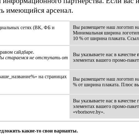
 информационного партнерства. Если вас и
сь имеющийся арсенал.
Вы размещаете наш логотип н
иальных сетях (ВК, ФБ и
Минимальная ширина логоти
10 % от ширина плаката. Ссыл
равом сайдбаре.
Вы указываете нас в качестве
Мы стараемся не отступать от
элементах вашего промо-пакет
аше_название%» на страницах
Вы размещаете наш логотип н
% от ширина плаката. Плюс вы
Вы указываете нас в качестве
элементах вашего промо-пакет
«vborisove.by».
едложить какие-то свои варианты.