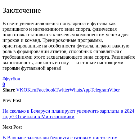
Заключение
В свете увеличивающейся популярности футзала как
зрелищного и интенсивного вида спорта, физическая
подготовка становится ключевым компонентом успеха для
игроков и команд. Тренировочные программы,
ориентированные на особенности футзала, играют важную
роль в формировании атлетов, способных справляться с
требованиями этого захватывающего вида спорта. Развивайте
выносливость, ловкость и силу — и станьте настоящими
героями футзальной арены!
#футбол
0
Share
VK
OK.ru
Facebook
Twitter
WhatsApp
Telegram
Viber
Prev Post
На сколько в Беларуси планируют увеличить зарплаты в 2024
году? Ответили в Минэкономики
Next Post
В Варшаве задержали белоруса с газовым пистолетом