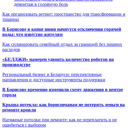
демонтаж в головную боль
Как организовать ретрит: пространство для трансформации и
тишины
В Борисове в конце июня начнутся отключения горячей
воды: что известно жителям
Как спланировать семейный отдых за границей без лишних
расходов
«БЕЛДЖИ» намерен удвоить количество роботов на
производстве
Региональный бизнес в Беларуси: перспективные
направления и доступные инструменты поддержки
В Борисове временно изменили схему движения в центре
города
Крыша потекла: как борисовчанам не потерять деньги на
ремонте кровли
Натяжные потолки при ремонте: как не переплатить и не
ошибиться с выбором