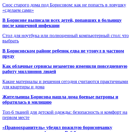
Снос старого дома под Борисовом: как не попасть в ловушку
«сделаем сами»
В Борисове выписали всех детей, попавших в больницу
после кишечной инфекции
Стол для ноутбука или полноценный компьютерный стол: что
выбрать
В Борисовском районе ребенок едва не утонул в частном
пруду
Как облачные сервисы незаметно изменили повседневную
работу миллионов людей
Какие материалы и решения сегодня считаются практичными
для квартиры и дома
Жительница Борисова нашла дома боевые патроны и
обратилась в милицию
Топ-6 тканей для детской одежды: безопасность и комфорт на
первом месте
«Правоохранитель» убедил пожилую борисовчанку