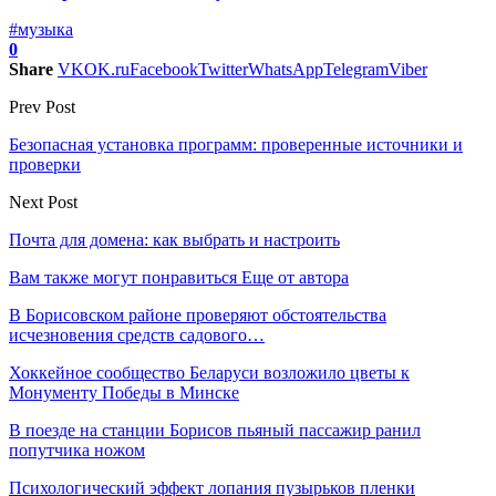
#музыка
0
Share
VK
OK.ru
Facebook
Twitter
WhatsApp
Telegram
Viber
Prev Post
Безопасная установка программ: проверенные источники и
проверки
Next Post
Почта для домена: как выбрать и настроить
Вам также могут понравиться
Еще от автора
В Борисовском районе проверяют обстоятельства
исчезновения средств садового…
Хоккейное сообщество Беларуси возложило цветы к
Монументу Победы в Минске
В поезде на станции Борисов пьяный пассажир ранил
попутчика ножом
Психологический эффект лопания пузырьков пленки