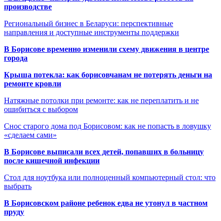
производстве
Региональный бизнес в Беларуси: перспективные
направления и доступные инструменты поддержки
В Борисове временно изменили схему движения в центре
города
Крыша потекла: как борисовчанам не потерять деньги на
ремонте кровли
Натяжные потолки при ремонте: как не переплатить и не
ошибиться с выбором
Снос старого дома под Борисовом: как не попасть в ловушку
«сделаем сами»
В Борисове выписали всех детей, попавших в больницу
после кишечной инфекции
Стол для ноутбука или полноценный компьютерный стол: что
выбрать
В Борисовском районе ребенок едва не утонул в частном
пруду