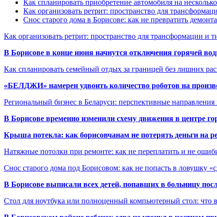
Как спланировать приобретение автомобиля на несколько
Как организовать ретрит: пространство для трансформа
Снос старого дома в Борисове: как не превратить демонт
Как организовать ретрит: пространство для трансформации и 
В Борисове в конце июня начнутся отключения горячей вод
Как спланировать семейный отдых за границей без лишних ра
«БЕЛДЖИ» намерен удвоить количество роботов на произв
Региональный бизнес в Беларуси: перспективные направления
В Борисове временно изменили схему движения в центре го
Крыша потекла: как борисовчанам не потерять деньги на р
Натяжные потолки при ремонте: как не переплатить и не ошиб
Снос старого дома под Борисовом: как не попасть в ловушку «
В Борисове выписали всех детей, попавших в больницу по
Стол для ноутбука или полноценный компьютерный стол: что 