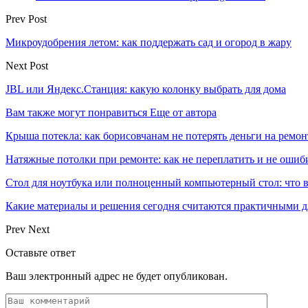
Prev Post
Микроудобрения летом: как поддержать сад и огород в жару
Next Post
JBL или Яндекс.Станция: какую колонку выбрать для дома
Вам также могут понравиться
Еще от автора
Крыша потекла: как борисовчанам не потерять деньги на ремон
Натяжные потолки при ремонте: как не переплатить и не ошиб
Стол для ноутбука или полноценный компьютерный стол: что 
Какие материалы и решения сегодня считаются практичными д
Prev
Next
Оставьте ответ
Ваш электронный адрес не будет опубликован.