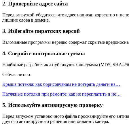
2. Проверяйте адрес сайта
Перед загрузкой убедитесь, что адрес написан корректно и ис
лишние слова в домене.
3. Избегайте пиратских версий
Взломанные программы нередко содержат скрытые вредоносные
4. Сверяйте контрольные суммы
Надёжные разработчики публикуют хэш-суммы (MD5, SHA-256) д
Сейчас читают
Крыша потекла: как борисовчанам не потерять деньги на…
Натяжные потолки при ремонте: как не переплатить и не…
5. Используйте антивирусную проверку
Перед запуском установочного файла просканируйте его антив
другого антивирусного решения или онлайн-сканера.