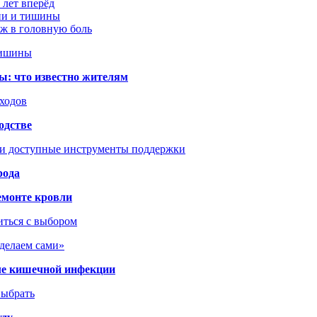
 лет вперёд
ции и тишины
аж в головную боль
тишины
ы: что известно жителям
сходов
одстве
 и доступные инструменты поддержки
рода
емонте кровли
иться с выбором
сделаем сами»
сле кишечной инфекции
выбрать