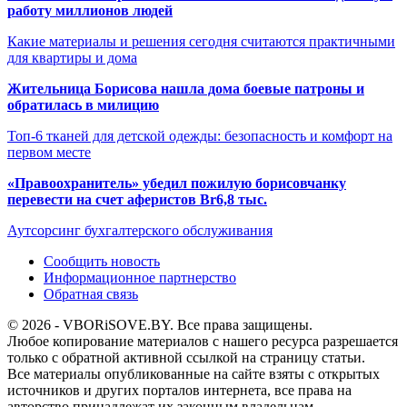
работу миллионов людей
Какие материалы и решения сегодня считаются практичными
для квартиры и дома
Жительница Борисова нашла дома боевые патроны и
обратилась в милицию
Топ-6 тканей для детской одежды: безопасность и комфорт на
первом месте
«Правоохранитель» убедил пожилую борисовчанку
перевести на счет аферистов Br6,8 тыс.
Аутсорсинг бухгалтерского обслуживания
Сообщить новость
Информационное партнерство
Обратная связь
© 2026 - VBORiSOVE.BY. Все права защищены.
Любое копирование материалов с нашего ресурса разрешается
только с обратной активной ссылкой на страницу статьи.
Все материалы опубликованные на сайте взяты с открытых
источников и других порталов интернета, все права на
авторство принадлежат их законным владельцам.