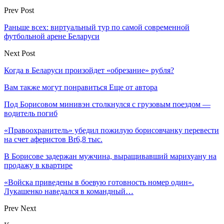
Prev Post
Раньше всех: виртуальный тур по самой современной
футбольной арене Беларуси
Next Post
Когда в Беларуси произойдет «обрезание» рубля?
Вам также могут понравиться
Еще от автора
Под Борисовом минивэн столкнулся с грузовым поездом —
водитель погиб
«Правоохранитель» убедил пожилую борисовчанку перевести
на счет аферистов Br6,8 тыс.
В Борисове задержан мужчина, выращивавший марихуану на
продажу в квартире
«Войска приведены в боевую готовность номер один».
Лукашенко наведался в командный…
Prev
Next