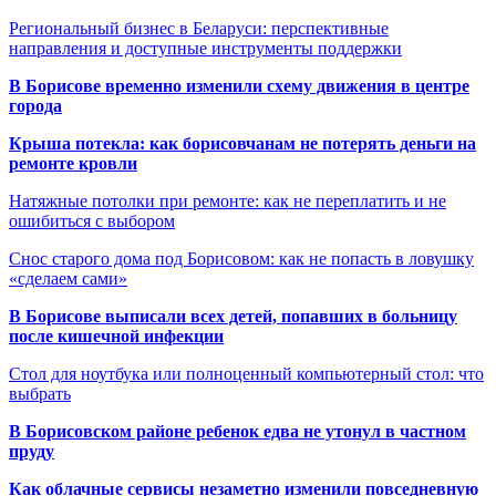
Региональный бизнес в Беларуси: перспективные
направления и доступные инструменты поддержки
В Борисове временно изменили схему движения в центре
города
Крыша потекла: как борисовчанам не потерять деньги на
ремонте кровли
Натяжные потолки при ремонте: как не переплатить и не
ошибиться с выбором
Снос старого дома под Борисовом: как не попасть в ловушку
«сделаем сами»
В Борисове выписали всех детей, попавших в больницу
после кишечной инфекции
Стол для ноутбука или полноценный компьютерный стол: что
выбрать
В Борисовском районе ребенок едва не утонул в частном
пруду
Как облачные сервисы незаметно изменили повседневную