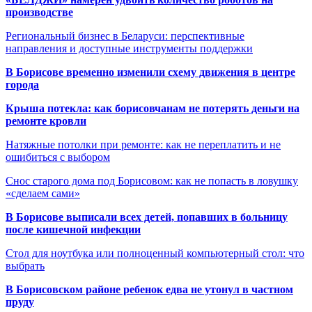
производстве
Региональный бизнес в Беларуси: перспективные
направления и доступные инструменты поддержки
В Борисове временно изменили схему движения в центре
города
Крыша потекла: как борисовчанам не потерять деньги на
ремонте кровли
Натяжные потолки при ремонте: как не переплатить и не
ошибиться с выбором
Снос старого дома под Борисовом: как не попасть в ловушку
«сделаем сами»
В Борисове выписали всех детей, попавших в больницу
после кишечной инфекции
Стол для ноутбука или полноценный компьютерный стол: что
выбрать
В Борисовском районе ребенок едва не утонул в частном
пруду