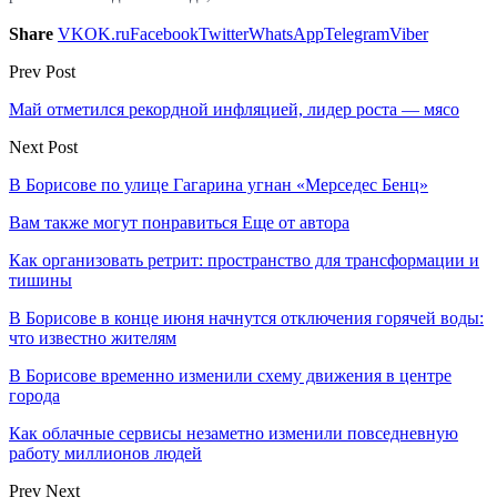
Share
VK
OK.ru
Facebook
Twitter
WhatsApp
Telegram
Viber
Prev Post
Май отметился рекордной инфляцией, лидер роста — мясо
Next Post
В Борисове по улице Гагарина угнан «Мерседес Бенц»
Вам также могут понравиться
Еще от автора
Как организовать ретрит: пространство для трансформации и
тишины
В Борисове в конце июня начнутся отключения горячей воды:
что известно жителям
В Борисове временно изменили схему движения в центре
города
Как облачные сервисы незаметно изменили повседневную
работу миллионов людей
Prev
Next