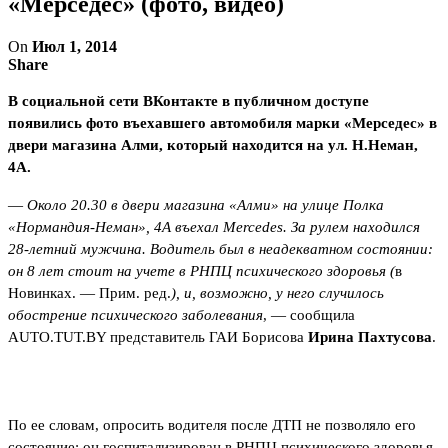
«Мерседес» (фото, видео)
On
Июл 1, 2014
Share
В социальной сети ВКонтакте в публичном доступе
появились фото въехавшего автомобиля марки «Мерседес» в
двери магазина Алми, который находится на ул. Н.Неман,
4А.
—
Около 20.30 в двери магазина «Алми» на улице Полка
«Нормандия-Неман», 4А въехал Mercedes. За рулем находился
28-летний мужчина. Водитель был в неадекватном состоянии:
он 8 лет стоит на учете в РНПЦ психического здоровья (
в
Новинках. — Прим. ред.
), и, возможно, у него случилось
обострение психического заболевания
, — сообщила
AUTO.TUT.BY представитель ГАИ Борисова
Ирина Пахтусова
.
По ее словам, опросить водителя после ДТП не позволяло его
состояние: он госпитализирован в РНПЦ психического здоровья.