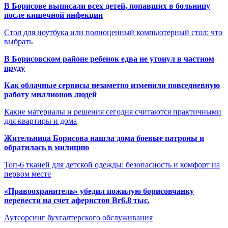
В Борисове выписали всех детей, попавших в больницу
после кишечной инфекции
Стол для ноутбука или полноценный компьютерный стол: что
выбрать
В Борисовском районе ребенок едва не утонул в частном
пруду
Как облачные сервисы незаметно изменили повседневную
работу миллионов людей
Какие материалы и решения сегодня считаются практичными
для квартиры и дома
Жительница Борисова нашла дома боевые патроны и
обратилась в милицию
Топ-6 тканей для детской одежды: безопасность и комфорт на
первом месте
«Правоохранитель» убедил пожилую борисовчанку
перевести на счет аферистов Br6,8 тыс.
Аутсорсинг бухгалтерского обслуживания