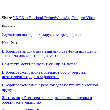
Share
VK
OK.ru
Facebook
Twitter
WhatsApp
Telegram
Viber
Prev Post
Улучшения погоды в Беларуси не предвидится
Next Post
В Борисове за один день выявлено два факта нарушения
антиалкогольного законодательства
Вам также могут понравиться
Еще от автора
В Борисовском районе проверяют обстоятельства
исчезновения средств садового…
В Борисовском районе ребенок едва не утонул в частном
пруду
Жительница Борисова нашла дома боевые патроны и
обратилась в милицию