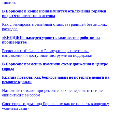
тишины
В Борисове в конце июня начнутся отключения горячей
воды: что известно жителям
Как спланировать семейный отдых за границей без лишних
расходов
«БЕЛДЖИ» намерен удвоить количество роботов на
производстве
Региональный бизнес в Беларуси: перспективные
направления и доступные инструменты поддержки
В Борисове временно изменили схему движения в центре
города
Крыша потекла: как борисовчанам не потерять деньги на
ремонте кровли
Натяжные потолки при ремонте: как не переплатить и не
ошибиться с выбором
Снос старого дома под Борисовом: как не попасть в ловушку
«сделаем сами»