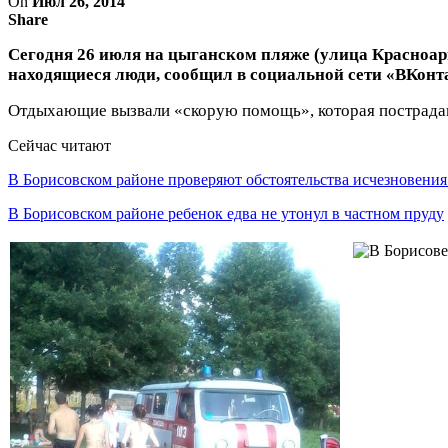
On
Июл 26, 2014
Share
Сегодня 26 июля на цыганском пляже (улица Красноарм
находящиеся люди, сообщил в социальной сети «ВКонт
Отдыхающие вызвали «скорую помощь», которая пострада
Сейчас читают
В Борисовском районе проверяют обстоятельства исчезновени
В Борисовском районе ребенок едва не утонул в частном пруду