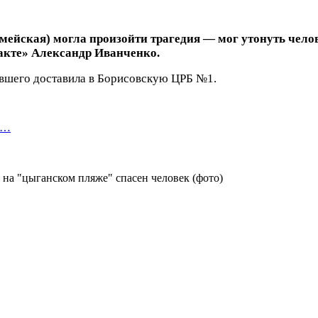
ейская) могла произойти трагедия — мог утонуть челов
акте» Александр Иванченко.
вшего доставила в Борисовскую ЦРБ №1.
я…