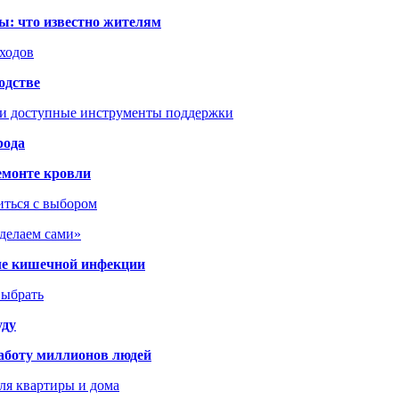
ы: что известно жителям
сходов
одстве
 и доступные инструменты поддержки
рода
емонте кровли
иться с выбором
сделаем сами»
сле кишечной инфекции
выбрать
уду
аботу миллионов людей
ля квартиры и дома