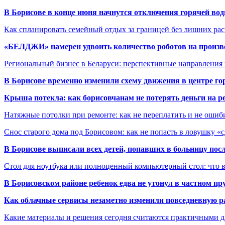
В Борисове в конце июня начнутся отключения горячей вод
Как спланировать семейный отдых за границей без лишних ра
«БЕЛДЖИ» намерен удвоить количество роботов на произв
Региональный бизнес в Беларуси: перспективные направления
В Борисове временно изменили схему движения в центре го
Крыша потекла: как борисовчанам не потерять деньги на р
Натяжные потолки при ремонте: как не переплатить и не ошиб
Снос старого дома под Борисовом: как не попасть в ловушку «
В Борисове выписали всех детей, попавших в больницу по
Стол для ноутбука или полноценный компьютерный стол: что 
В Борисовском районе ребенок едва не утонул в частном пр
Как облачные сервисы незаметно изменили повседневную р
Какие материалы и решения сегодня считаются практичными д