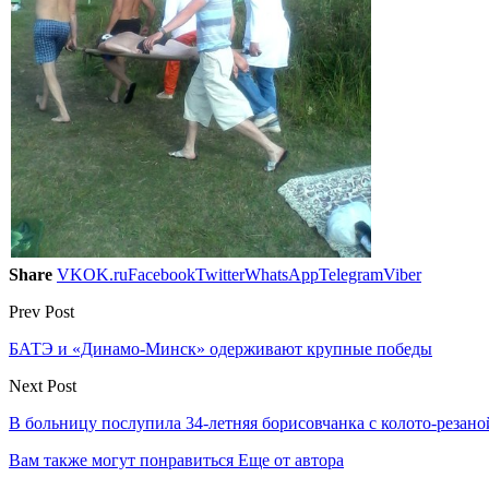
Share
VK
OK.ru
Facebook
Twitter
WhatsApp
Telegram
Viber
Prev Post
БАТЭ и «Динамо-Минск» одерживают крупные победы
Next Post
В больницу послупила 34-летняя борисовчанка с колото-резан
Вам также могут понравиться
Еще от автора