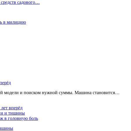
 средств садового…
сь в милицию
перёд
щей модели и поиском нужной суммы. Машина становится…
 лет вперёд
ции и тишины
аж в головную боль
тишины