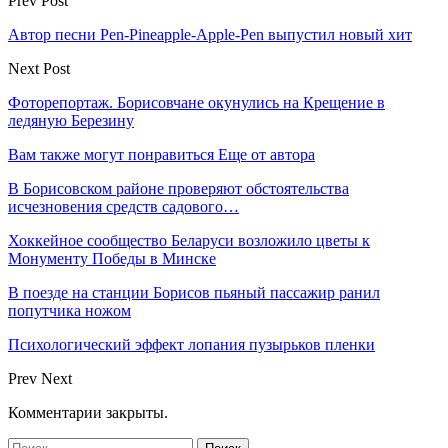
Prev Post
Автор песни Pen-Pineapple-Apple-Pen выпустил новый хит
Next Post
Фоторепортаж. Борисовчане окунулись на Крещение в
ледяную Березину
Вам также могут понравиться
Еще от автора
В Борисовском районе проверяют обстоятельства
исчезновения средств садового…
Хоккейное сообщество Беларуси возложило цветы к
Монументу Победы в Минске
В поезде на станции Борисов пьяный пассажир ранил
попутчика ножом
Психологический эффект лопания пузырьков пленки
Prev
Next
Комментарии закрыты.