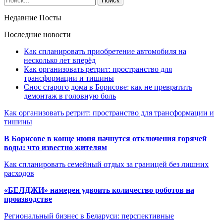
Недавние Посты
Последние новости
Как спланировать приобретение автомобиля на
несколько лет вперёд
Как организовать ретрит: пространство для
трансформации и тишины
Снос старого дома в Борисове: как не превратить
демонтаж в головную боль
Как организовать ретрит: пространство для трансформации и
тишины
В Борисове в конце июня начнутся отключения горячей
воды: что известно жителям
Как спланировать семейный отдых за границей без лишних
расходов
«БЕЛДЖИ» намерен удвоить количество роботов на
производстве
Региональный бизнес в Беларуси: перспективные