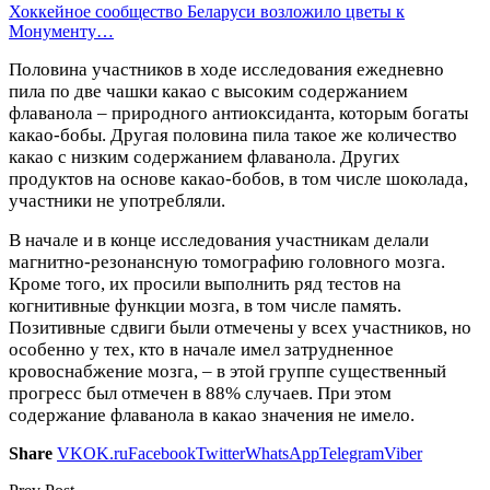
Хоккейное сообщество Беларуси возложило цветы к
Монументу…
Половина участников в ходе исследования ежедневно
пила по две чашки какао с высоким содержанием
флаванола – природного антиоксиданта, которым богаты
какао-бобы. Другая половина пила такое же количество
какао с низким содержанием флаванола. Других
продуктов на основе какао-бобов, в том числе шоколада,
участники не употребляли.
В начале и в конце исследования участникам делали
магнитно-резонансную томографию головного мозга.
Кроме того, их просили выполнить ряд тестов на
когнитивные функции мозга, в том числе память.
Позитивные сдвиги были отмечены у всех участников, но
особенно у тех, кто в начале имел затрудненное
кровоснабжение мозга, – в этой группе существенный
прогресс был отмечен в 88% случаев. При этом
содержание флаванола в какао значения не имело.
Share
VK
OK.ru
Facebook
Twitter
WhatsApp
Telegram
Viber