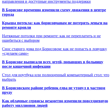
направления и доступные инструменты поддержки
В Борисове временно изменили схему движения в центре
города
Крыша потекла: как борисовчанам не потерять деньги на
ремонте кровли
Натяжные потолки при ремонте: как не переплатить и не
ошибиться с выбором
Снос старого дома под Борисовом: как не попасть в ловушку
«сделаем сами»
В Борисове выписали всех детей, попавших в больницу
после кишечной инфекции
Стол для ноутбука или полноценный компьютерный стол: что
выбрать
В Борисовском районе ребенок едва не утонул в частном
пруду
Как облачные сервисы незаметно изменили повседневную
работу миллионов людей