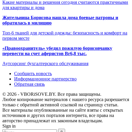
Какие материалы и решения сегодня считаются практичными
для квартиры и дома
Жительница Борисова нашла дома боевые патроны и
обратилась в милицию
Топ-6 тканей для детской одежды: безопасность и комфорт на
первом месте
«Правоохранитель» убедил пожилую борисовчанку
перевести на счет аферистов Br6,8 тыс.
Аутсорсинг бухгалтерского обслуживания
Сообщить новость
Информационное партнерство
Обратная связь
© 2026 - VBORiSOVE.BY. Все права защищены.
Любое копирование материалов с нашего ресурса разрешается
только с обратной активной ссылкой на страницу статьи.
Все материалы опубликованные на сайте взяты с открытых
источников и других порталов интернета, все права на
авторство принадлежат их законным владельцам.
Sign in