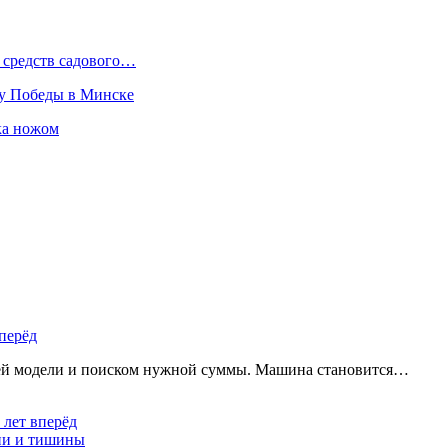
 средств садового…
ту Победы в Минске
ка ножом
перёд
щей модели и поиском нужной суммы. Машина становится…
 лет вперёд
ции и тишины