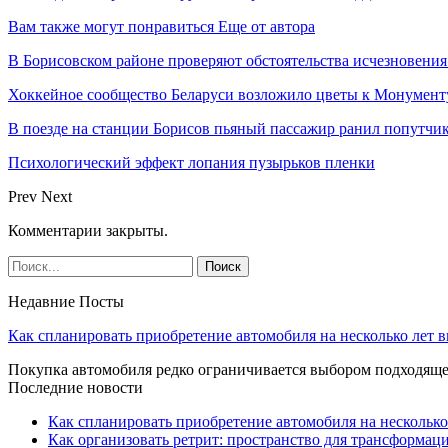
Вам также могут понравиться
Еще от автора
В Борисовском районе проверяют обстоятельства исчезновения
Хоккейное сообщество Беларуси возложило цветы к Монумен
В поезде на станции Борисов пьяный пассажир ранил попутчи
Психологический эффект лопания пузырьков пленки
Prev
Next
Комментарии закрыты.
Недавние Посты
Как спланировать приобретение автомобиля на несколько лет в
Покупка автомобиля редко ограничивается выбором подходя
Последние новости
Как спланировать приобретение автомобиля на несколько
Как организовать ретрит: пространство для трансформа