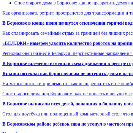
Снос старого дома в Борисове: как не превратить демонт
Как организовать ретрит: пространство для трансформации и 
В Борисове в конце июня начнутся отключения горячей вод
Как спланировать семейный отдых за границей без лишних ра
«БЕЛДЖИ» намерен удвоить количество роботов на произв
Региональный бизнес в Беларуси: перспективные направления
В Борисове временно изменили схему движения в центре го
Крыша потекла: как борисовчанам не потерять деньги на р
Натяжные потолки при ремонте: как не переплатить и не ошиб
Снос старого дома под Борисовом: как не попасть в ловушку «
В Борисове выписали всех детей, попавших в больницу по
Стол для ноутбука или полноценный компьютерный стол: что 
В Борисовском районе ребенок едва не утонул в частном пр