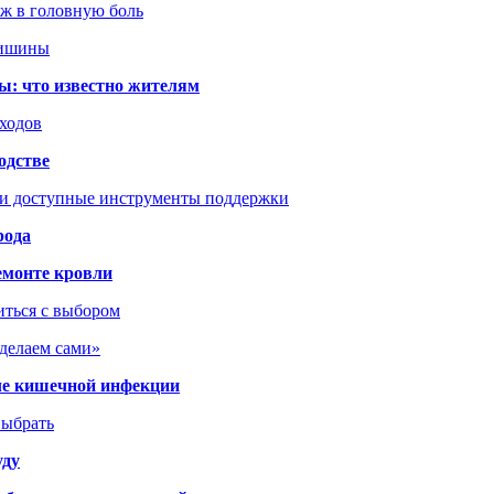
аж в головную боль
тишины
ы: что известно жителям
сходов
одстве
 и доступные инструменты поддержки
рода
емонте кровли
иться с выбором
сделаем сами»
сле кишечной инфекции
выбрать
уду