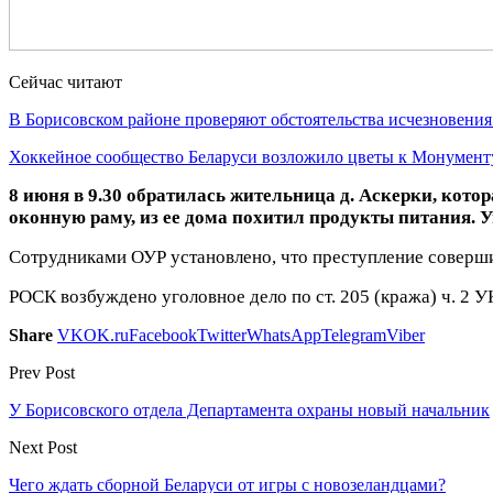
Сейчас читают
В Борисовском районе проверяют обстоятельства исчезновени
Хоккейное сообщество Беларуси возложило цветы к Монумен
8 июня в 9.30 обратилась жительница д. Аскерки, кото
оконную раму, из ее дома похитил продукты питания. У
Сотрудниками ОУР установлено, что преступление соверши
РОСК возбуждено уголовное дело по ст. 205 (кража) ч. 2 У
Share
VK
OK.ru
Facebook
Twitter
WhatsApp
Telegram
Viber
Prev Post
У Борисовского отдела Департамента охраны новый начальник
Next Post
Чего ждать сборной Беларуси от игры с новозеландцами?