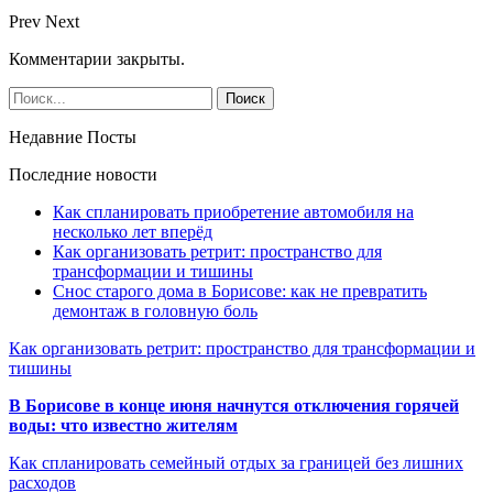
Prev
Next
Комментарии закрыты.
Недавние Посты
Последние новости
Как спланировать приобретение автомобиля на
несколько лет вперёд
Как организовать ретрит: пространство для
трансформации и тишины
Снос старого дома в Борисове: как не превратить
демонтаж в головную боль
Как организовать ретрит: пространство для трансформации и
тишины
В Борисове в конце июня начнутся отключения горячей
воды: что известно жителям
Как спланировать семейный отдых за границей без лишних
расходов