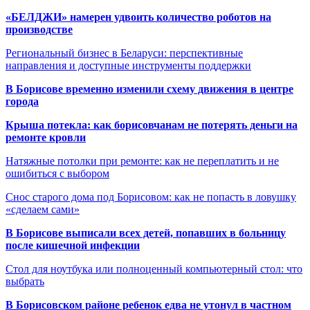
«БЕЛДЖИ» намерен удвоить количество роботов на
производстве
Региональный бизнес в Беларуси: перспективные
направления и доступные инструменты поддержки
В Борисове временно изменили схему движения в центре
города
Крыша потекла: как борисовчанам не потерять деньги на
ремонте кровли
Натяжные потолки при ремонте: как не переплатить и не
ошибиться с выбором
Снос старого дома под Борисовом: как не попасть в ловушку
«сделаем сами»
В Борисове выписали всех детей, попавших в больницу
после кишечной инфекции
Стол для ноутбука или полноценный компьютерный стол: что
выбрать
В Борисовском районе ребенок едва не утонул в частном