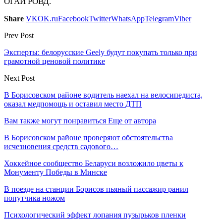
ОГАИ РОВД.
Share
VK
OK.ru
Facebook
Twitter
WhatsApp
Telegram
Viber
Prev Post
Эксперты: белорусские Geely будут покупать только при
грамотной ценовой политике
Next Post
В Борисовском районе водитель наехал на велосипедиста,
оказал медпомощь и оставил место ДТП
Вам также могут понравиться
Еще от автора
В Борисовском районе проверяют обстоятельства
исчезновения средств садового…
Хоккейное сообщество Беларуси возложило цветы к
Монументу Победы в Минске
В поезде на станции Борисов пьяный пассажир ранил
попутчика ножом
Психологический эффект лопания пузырьков пленки