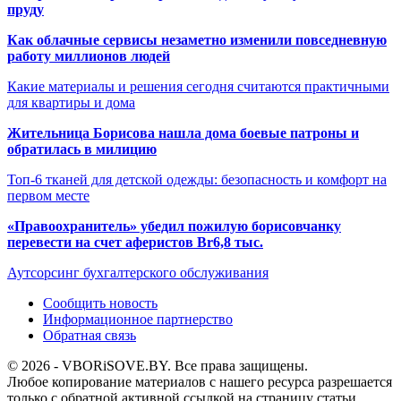
пруду
Как облачные сервисы незаметно изменили повседневную
работу миллионов людей
Какие материалы и решения сегодня считаются практичными
для квартиры и дома
Жительница Борисова нашла дома боевые патроны и
обратилась в милицию
Топ-6 тканей для детской одежды: безопасность и комфорт на
первом месте
«Правоохранитель» убедил пожилую борисовчанку
перевести на счет аферистов Br6,8 тыс.
Аутсорсинг бухгалтерского обслуживания
Сообщить новость
Информационное партнерство
Обратная связь
© 2026 - VBORiSOVE.BY. Все права защищены.
Любое копирование материалов с нашего ресурса разрешается
только с обратной активной ссылкой на страницу статьи.