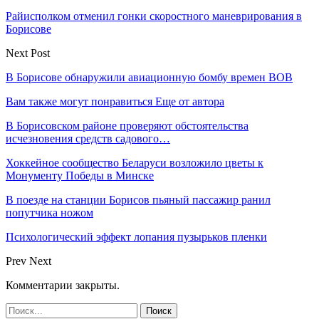
Райисполком отменил гонки скоростного маневрирования в
Борисове
Next Post
В Борисове обнаружили авиационную бомбу времен ВОВ
Вам также могут понравиться
Еще от автора
В Борисовском районе проверяют обстоятельства
исчезновения средств садового…
Хоккейное сообщество Беларуси возложило цветы к
Монументу Победы в Минске
В поезде на станции Борисов пьяный пассажир ранил
попутчика ножом
Психологический эффект лопания пузырьков пленки
Prev
Next
Комментарии закрыты.