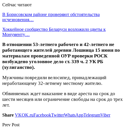
Сейчас читают
В Борисовском районе проверяют обстоятельства
исчезновения…
Хоккейное сообщество Беларуси возложило цветы к
Монументу…
В отношении 53-летнего рабочего и 42-летнего не
работающего жителей деревни Лошница 15 июня по
материалам проведенной ОУР проверки РОСК
возбуждено уголовное дело ст. 339 ч. 2 УК РБ
(хулиганство).
Мужчины повредили велосипед, принадлежащий
неработающему 32-летнему местному жителю.
Обвиняемых ждет наказание в виде ареста на срок до
шести месяцев или ограничение свободы на срок до трех
лет.
Share
VK
OK.ru
Facebook
Twitter
WhatsApp
Telegram
Viber
Prev Post