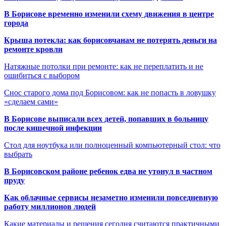
В Борисове временно изменили схему движения в центре
города
Крыша потекла: как борисовчанам не потерять деньги на
ремонте кровли
Натяжные потолки при ремонте: как не переплатить и не
ошибиться с выбором
Снос старого дома под Борисовом: как не попасть в ловушку
«сделаем сами»
В Борисове выписали всех детей, попавших в больницу
после кишечной инфекции
Стол для ноутбука или полноценный компьютерный стол: что
выбрать
В Борисовском районе ребенок едва не утонул в частном
пруду
Как облачные сервисы незаметно изменили повседневную
работу миллионов людей
Какие материалы и решения сегодня считаются практичными