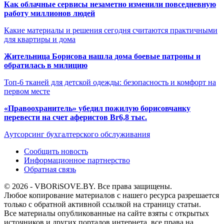
Как облачные сервисы незаметно изменили повседневную
работу миллионов людей
Какие материалы и решения сегодня считаются практичными
для квартиры и дома
Жительница Борисова нашла дома боевые патроны и
обратилась в милицию
Топ-6 тканей для детской одежды: безопасность и комфорт на
первом месте
«Правоохранитель» убедил пожилую борисовчанку
перевести на счет аферистов Br6,8 тыс.
Аутсорсинг бухгалтерского обслуживания
Сообщить новость
Информационное партнерство
Обратная связь
© 2026 - VBORiSOVE.BY. Все права защищены.
Любое копирование материалов с нашего ресурса разрешается
только с обратной активной ссылкой на страницу статьи.
Все материалы опубликованные на сайте взяты с открытых
источников и других порталов интернета, все права на