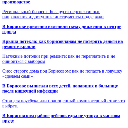
производстве
Региональный бизнес в Беларуси: перспективные
направления и доступные инструменты поддержки
В Борисове временно изменили схему движения в центре
города
Крыша потекла: как борисовчанам не потерять деньги на
ремонте кровли
Натяжные потолки при ремонте: как не переплатить и не
ошибиться с выбором
Снос старого дома под Борисовом: как не попасть в ловушку
«сделаем сами»
В Борисове выписали всех детей, попавших в больницу
после кишечной инфекции
Стол для ноутбука или полноценный компьютерный стол: что
выбрать
В Борисовском районе ребенок едва не утонул в частном
пруду