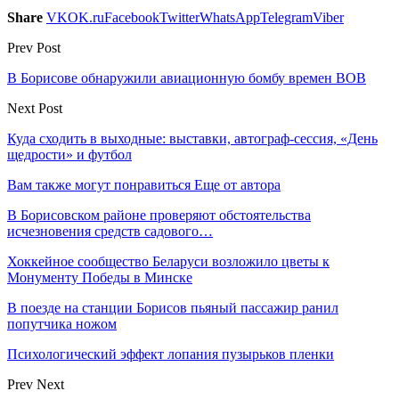
Share
VK
OK.ru
Facebook
Twitter
WhatsApp
Telegram
Viber
Prev Post
В Борисове обнаружили авиационную бомбу времен ВОВ
Next Post
Куда сходить в выходные: выставки, автограф-сессия, «День
щедрости» и футбол
Вам также могут понравиться
Еще от автора
В Борисовском районе проверяют обстоятельства
исчезновения средств садового…
Хоккейное сообщество Беларуси возложило цветы к
Монументу Победы в Минске
В поезде на станции Борисов пьяный пассажир ранил
попутчика ножом
Психологический эффект лопания пузырьков пленки
Prev
Next