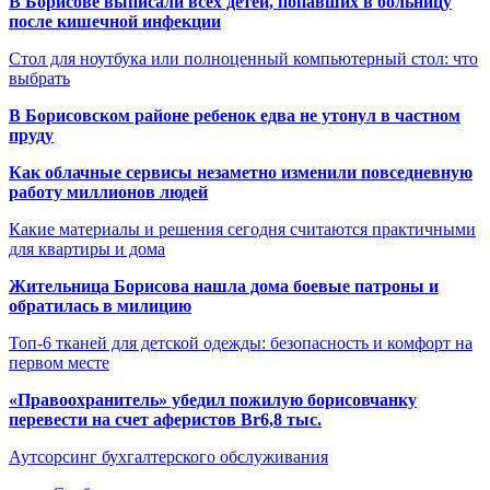
В Борисове выписали всех детей, попавших в больницу
после кишечной инфекции
Стол для ноутбука или полноценный компьютерный стол: что
выбрать
В Борисовском районе ребенок едва не утонул в частном
пруду
Как облачные сервисы незаметно изменили повседневную
работу миллионов людей
Какие материалы и решения сегодня считаются практичными
для квартиры и дома
Жительница Борисова нашла дома боевые патроны и
обратилась в милицию
Топ-6 тканей для детской одежды: безопасность и комфорт на
первом месте
«Правоохранитель» убедил пожилую борисовчанку
перевести на счет аферистов Br6,8 тыс.
Аутсорсинг бухгалтерского обслуживания