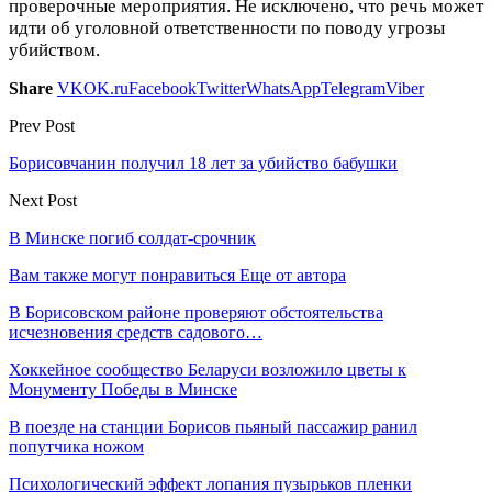
проверочные мероприятия. Не исключено, что речь может
идти об уголовной ответственности по поводу угрозы
убийством.
Share
VK
OK.ru
Facebook
Twitter
WhatsApp
Telegram
Viber
Prev Post
Борисовчанин получил 18 лет за убийство бабушки
Next Post
В Минске погиб солдат-срочник
Вам также могут понравиться
Еще от автора
В Борисовском районе проверяют обстоятельства
исчезновения средств садового…
Хоккейное сообщество Беларуси возложило цветы к
Монументу Победы в Минске
В поезде на станции Борисов пьяный пассажир ранил
попутчика ножом
Психологический эффект лопания пузырьков пленки