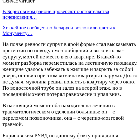
Сейчас читают
В Борисовском районе проверяют обстоятельства
исчезновения…
Хоккейное сообщество Беларуси возложило цветы к
Монументу…
На почве ревности супруг в ярой форме стал высказывать
претензии по поводу смс-сообщений и выгонять экс-
супругу, мол ей не место в его квартире. В какой-то
момент разборка переместилась на лестничную площадку,
женщине удалось забежать в жилище и закрыть за собой
дверь, оставив при этом хозяина квартиры снаружи. Долго
не думая, мужчина решил попасть в квартиру через окно.
По водосточной трубе он залез на второй этаж, но в
последний момент потерял равновесие и упал вниз.
В настоящий момент оба находятся на лечении в
травматологическом отделении больницы: он – с
переломом позвоночника, она – с черепно-мозговой
травмой.
Борисовским РУВД по данному факту проводятся