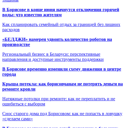
В Борисове в конце июня начнутся отключения горячей
воды: что известно жителям
Как спланировать семейный отдых за границей без лишних
расходов
«БЕЛДЖИ» намерен удвоить количество роботов на
производстве
Региональный бизнес в Беларуси: перспективные
направления и доступные инструменты поддержки
В Борисове временно изменили схему движения в центре
города
Крыша потекла: как борисовчанам не потерять деньги на
ремонте кровли
Натяжные потолки при ремонте: как не переплатить и не
ошибиться с выбором
Снос старого дома под Борисовом: как не попасть в ловушку
«сделаем сами»