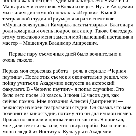
постановках в театре-студии киноактера. Это «Мастер и
Маргарита» и спектакль «Волки и овцы». Ну а в Академии
мы ставим дипломной спектакль «Игроки». В моей
театральной студии «Триумф» я играл в спектакле
«Мушка-зелянушка і Камарык-насаты тварык». Благодаря
роли комарика я очень подрос как актер. Также благодаря
этому спектаклю меня заметил мой нынешний наставник и
мастер – Мищенчук Владимир Андреевич.
— Первые пару съемочных дней было волнительно и
очень тяжело.
Первая моя серьезная работа – роль в сериале «Черная
паутина». После этих съемок я окончательно решил, что
пойду учиться в Академию искусств на актерский
факультет. В «Черную паутину» я попал случайно. Это
было лето после 10 класса. 3 июня 12 часов дня, как
сейчас помню. Мне позвонил Алексей Дмитриевич —
режиссер из моей театральной студии. Он сказал, что мне
позвонят из киностудии, потому что он дал им мой номер.
Правда позвонили и пригласили на кастинг. Я приехал,
мне дали текст и сказали, что завтра пробы. Было очень
много людей из Института Культуры и Академии