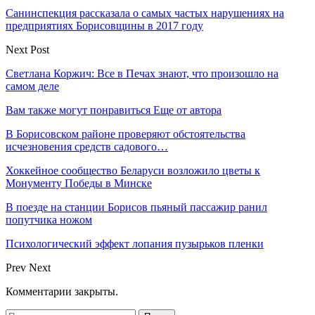
Санинспекция рассказала о самых частых нарушениях на
предприятиях Борисовщины в 2017 году
Next Post
Светлана Коржич: Все в Печах знают, что произошло на
самом деле
Вам также могут понравиться
Еще от автора
В Борисовском районе проверяют обстоятельства
исчезновения средств садового…
Хоккейное сообщество Беларуси возложило цветы к
Монументу Победы в Минске
В поезде на станции Борисов пьяный пассажир ранил
попутчика ножом
Психологический эффект лопания пузырьков пленки
Prev
Next
Комментарии закрыты.