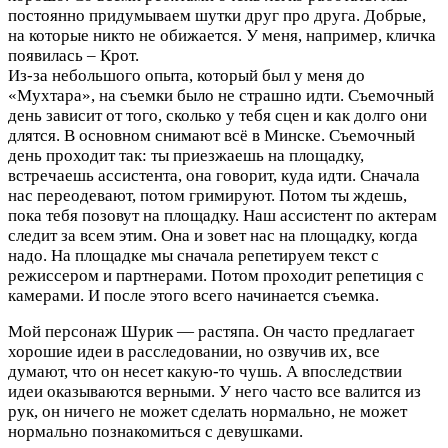
постоянно придумываем шутки друг про друга. Добрые,
на которые никто не обижается. У меня, например, кличка
появилась – Крот.
Из-за небольшого опыта, который был у меня до
«Мухтара», на съемки было не страшно идти. Съемочный
день зависит от того, сколько у тебя сцен и как долго они
длятся. В основном снимают всё в Минске. Съемочный
день проходит так: ты приезжаешь на площадку,
встречаешь ассистента, она говорит, куда идти. Сначала
нас переодевают, потом гримируют. Потом ты ждешь,
пока тебя позовут на площадку. Наш ассистент по актерам
следит за всем этим. Она и зовет нас на площадку, когда
надо. На площадке мы сначала репетируем текст с
режиссером и партнерами. Потом проходит репетиция с
камерами. И после этого всего начинается съемка.
Мой персонаж Шурик — растяпа. Он часто предлагает
хорошие идеи в расследовании, но озвучив их, все
думают, что он несет какую-то чушь. А впоследствии
идеи оказываются верными. У него часто все валится из
рук, он ничего не может сделать нормально, не может
нормально познакомиться с девушками.