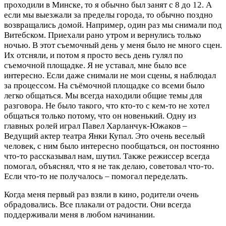
проходили в Минске, то я обычно был занят с 8 до 12. А
если мы выезжали за пределы города, то обычно поздно
возвращались домой. Например, один раз мы снимали под
Витебском. Приехали рано утром и вернулись только
ночью. В этот съемочный день у меня было не много сцен.
Их отсняли, и потом я просто весь день гулял по
съемочной площадке. Я не уставал, мне было все
интересно. Если даже снимали не мои сцены, я наблюдал
за процессом. На съёмочной площадке со всеми было
легко общаться. Мы всегда находили общие темы для
разговора. Не было такого, что кто-то с кем-то не хотел
общаться только потому, что он новенький. Одну из
главных ролей играл Павел Харланчук-Южаков –
Ведущий актер театра Янки Купал. Это очень веселый
человек, с ним было интересно пообщаться, он постоянно
что-то рассказывал нам, шутил. Также режиссер всегда
помогал, объяснял, что я не так делаю, советовал что-то.
Если что-то не получалось – помогал переделать.
Когда меня первый раз взяли в кино, родители очень
обрадовались. Все плакали от радости. Они всегда
поддерживали меня в любом начинании.