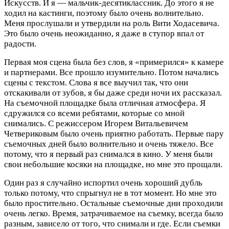
Искусств. И я — мальчик-десятиклассник. До этого я не
ходил на кастинги, поэтому было очень волнительно.
Меня прослушали и утвердили на роль Вити Ходасевича.
Это было очень неожиданно, я даже в ступор впал от
радости.
Первая моя сцена была без слов, я «примерился» к камере
и партнерами. Все прошло изумительно. Потом начались
сцены с текстом. Слова я все выучил так, что они
отскакивали от зубов, я бы даже среди ночи их рассказал.
На съемочной площадке была отличная атмосфера. Я
сдружился со всеми ребятами, которые со мной
снимались. С режиссером Игорем Витальевичем
Четвериковым было очень приятно работать. Первые пару
съемочных дней было волнительно и очень тяжело. Все
потому, что я первый раз снимался в кино. У меня были
свои небольшие косяки на площадке, но мне это прощали.
Один раз я случайно испортил очень хороший дубль
только потому, что спрыгнул не в тот момент. Но мне это
было простительно. Остальные съемочные дни проходили
очень легко. Время, затрачиваемое на съемку, всегда было
разным, зависело от того, что снимали и где. Если съемки