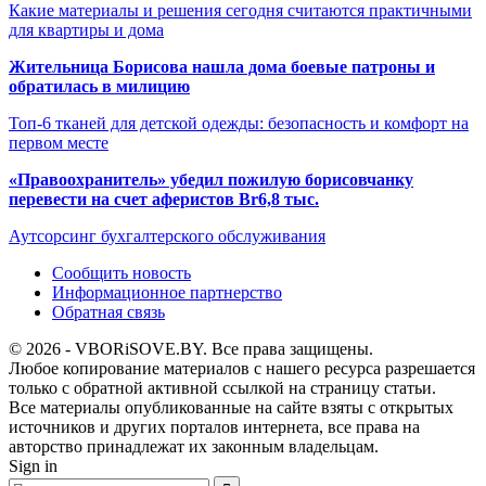
Какие материалы и решения сегодня считаются практичными
для квартиры и дома
Жительница Борисова нашла дома боевые патроны и
обратилась в милицию
Топ-6 тканей для детской одежды: безопасность и комфорт на
первом месте
«Правоохранитель» убедил пожилую борисовчанку
перевести на счет аферистов Br6,8 тыс.
Аутсорсинг бухгалтерского обслуживания
Сообщить новость
Информационное партнерство
Обратная связь
© 2026 - VBORiSOVE.BY. Все права защищены.
Любое копирование материалов с нашего ресурса разрешается
только с обратной активной ссылкой на страницу статьи.
Все материалы опубликованные на сайте взяты с открытых
источников и других порталов интернета, все права на
авторство принадлежат их законным владельцам.
Sign in