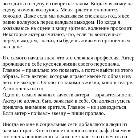
выходить на сцену и говорить с залом. Когда я выхожу на
сцену, я очень волнуюсь. Меня трясет и становится
холодно. Даже если мы показываем спектакль год, я все
равно волнуюсь перед каждым выходом. Но когда я
оказываюсь на сцене и вижу зрителя, волнение проходит.
Некоторые актеры считают, что, если ты волнуешься
перед выходом, значит, ты будешь живым и органичным
на сцене.
Я с самого начала знал, что это сложная профессия. Актер
проживает в себе кусочек жизни своего персонажа.
Главное – правильно это показать, а потом выйти из этого
образа. Есть актеры, которые играют какой-то образ и из
него не выходят. Остаются такими в жизни, кино и театре.
А это очень плохо.
Одно из самых важных качеств актера – заразительность.
Актер не должен быть зажатым в себе. Он должен уметь
привлечь внимание зрителя. Главное – не зазвездиться.
Если актер «поймал» звезду – пиши пропало.
Иногда ко мне в социальные сети добавляются люди из
разных стран. Кто-то пишет и просит автограф. Для меня
это очень непривычно, я даже не знаю, что отвечать на