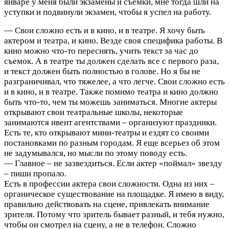
январе у меня были экзамены и съемки, мне тогда шли на
уступки и подвинули экзамен, чтобы я успел на работу.
— Свои сложно есть и в кино, и в театре. Я хочу быть
актером и театра, и кино. Везде своя специфика работы. В
кино можно что-то переснять, учить текст за час до
съемок. А в театре ты должен сделать все с первого раза,
и текст должен быть полностью в голове. Но я бы не
разграничивал, что тяжелее, а что легче. Свои сложно есть
и в кино, и в театре. Также помимо театра и кино должно
быть что-то, чем ты можешь заниматься. Многие актеры
открывают свои театральные школы, некоторые
занимаются ивент агентствами – организуют праздники.
Есть те, кто открывают мини-театры и ездят со своими
постановками по разным городам. Я еще всерьез об этом
не задумывался, но мысли по этому поводу есть.
— Главное – не зазвездиться. Если актер «поймал» звезду
– пиши пропало.
Есть в профессии актера свои сложности. Одна из них –
органическое существование на площадке. Я имею в виду,
правильно действовать на сцене, привлекать внимание
зрителя. Потому что зритель бывает разный, и тебя нужно,
чтобы он смотрел на сцену, а не в телефон. Сложно