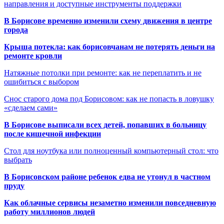
направления и доступные инструменты поддержки
В Борисове временно изменили схему движения в центре
города
Крыша потекла: как борисовчанам не потерять деньги на
ремонте кровли
Натяжные потолки при ремонте: как не переплатить и не
ошибиться с выбором
Снос старого дома под Борисовом: как не попасть в ловушку
«сделаем сами»
В Борисове выписали всех детей, попавших в больницу
после кишечной инфекции
Стол для ноутбука или полноценный компьютерный стол: что
выбрать
В Борисовском районе ребенок едва не утонул в частном
пруду
Как облачные сервисы незаметно изменили повседневную
работу миллионов людей