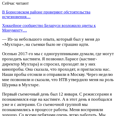
Сейчас читают
В Борисовском районе проверяют обстоятельства
исчезновения…
Хоккейное сообщество Беларуси возложило цветы к
Монументу…
— Из-за небольшого опыта, который был у меня до
«Мухтара», на съемки было не страшно идти.
Осенью 2017-го мы с одногруппниками думали, где могут
проходить кастинги. Я позвонил Ларисе (кастинг-
директор Мухтара) и спросил, проходят ли у них
кинопробы. Она сказала, что проходят, и пригласила нас.
Наши пробы отсняли и отправили в Москву. Через неделю
мне позвонили и сказали, что НТВ утвердило меня на роль
Шурика в Мухтаре.
Первый съемочный день был 12 января. С режиссерами я
познакомился еще на кастинге. А в этот день я пообщался
уже и с актерами. Со съемочной группой мы
познакомились в процессе работы. Меня восприняли
хорошо. Со всеми ребятами очень легко работать. Мы