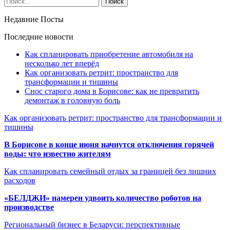
Недавние Посты
Последние новости
Как спланировать приобретение автомобиля на
несколько лет вперёд
Как организовать ретрит: пространство для
трансформации и тишины
Снос старого дома в Борисове: как не превратить
демонтаж в головную боль
Как организовать ретрит: пространство для трансформации и
тишины
В Борисове в конце июня начнутся отключения горячей
воды: что известно жителям
Как спланировать семейный отдых за границей без лишних
расходов
«БЕЛДЖИ» намерен удвоить количество роботов на
производстве
Региональный бизнес в Беларуси: перспективные