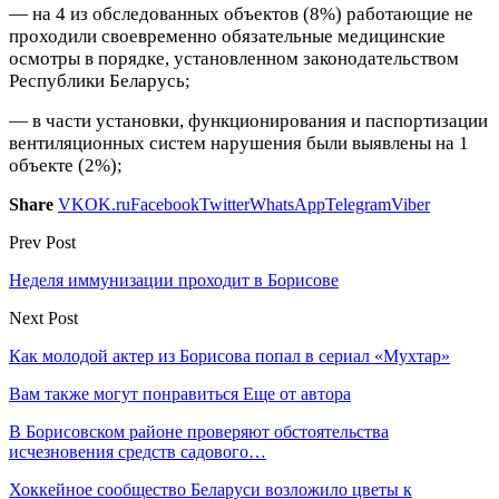
— на 4 из обследованных объектов (8%) работающие не
проходили своевременно обязательные медицинские
осмотры в порядке, установленном законодательством
Республики Беларусь;
— в части установки, функционирования и паспортизации
вентиляционных систем нарушения были выявлены на 1
объекте (2%);
Share
VK
OK.ru
Facebook
Twitter
WhatsApp
Telegram
Viber
Prev Post
Неделя иммунизации проходит в Борисове
Next Post
Как молодой актер из Борисова попал в сериал «Мухтар»
Вам также могут понравиться
Еще от автора
В Борисовском районе проверяют обстоятельства
исчезновения средств садового…
Хоккейное сообщество Беларуси возложило цветы к