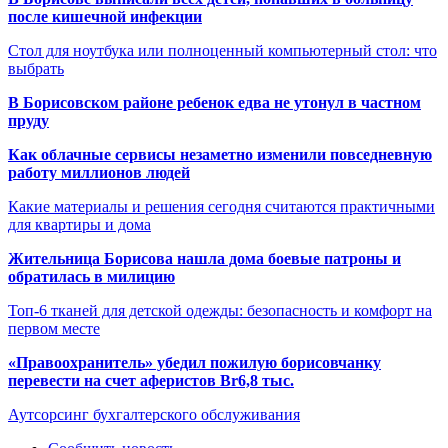
после кишечной инфекции
Стол для ноутбука или полноценный компьютерный стол: что
выбрать
В Борисовском районе ребенок едва не утонул в частном
пруду
Как облачные сервисы незаметно изменили повседневную
работу миллионов людей
Какие материалы и решения сегодня считаются практичными
для квартиры и дома
Жительница Борисова нашла дома боевые патроны и
обратилась в милицию
Топ-6 тканей для детской одежды: безопасность и комфорт на
первом месте
«Правоохранитель» убедил пожилую борисовчанку
перевести на счет аферистов Br6,8 тыс.
Аутсорсинг бухгалтерского обслуживания