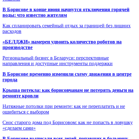
В Борисове в конце июня начнутся отключения горячей
воды: что известно жителям
Как спланировать семейный отдых за границей без лишних
расходов
«БЕЛДЖИ» намерен удвоить количество роботов на
производстве
Региональный бизнес в Беларуси: перспективные
направления и доступные инструменты поддержки
В Борисове временно изменили схему движения в центре
города
Крыша потекла: как борисовчанам не потерять деньги на
ремонте кровли
Натяжные потолки при ремонте: как не переплатить и не
ошибиться с выбором
Снос старого дома под Борисовом: как не попасть в ловушку
«сделаем сами»
В Борисове выписали всех детей, попавших в больницу