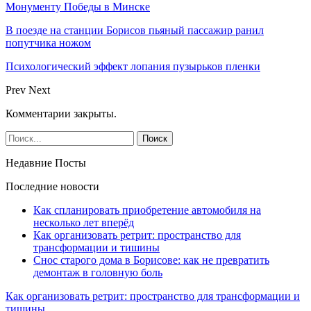
Монументу Победы в Минске
В поезде на станции Борисов пьяный пассажир ранил
попутчика ножом
Психологический эффект лопания пузырьков пленки
Prev
Next
Комментарии закрыты.
Недавние Посты
Последние новости
Как спланировать приобретение автомобиля на
несколько лет вперёд
Как организовать ретрит: пространство для
трансформации и тишины
Снос старого дома в Борисове: как не превратить
демонтаж в головную боль
Как организовать ретрит: пространство для трансформации и
тишины