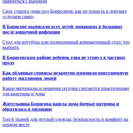
ошибиться с выбором
Снос старого дома под Борисовом: как не попасть в ловушку
«сделаем сами»
В Борисове выписали всех детей, попавших в больницу
после кишечной инфекции
Стол для ноутбука или полноценный компьютерный стол: что
выбрать
В Борисовском районе ребенок едва не утонул в частном
пруду
Как облачные сервисы незаметно изменили повседневную
работу миллионов людей
Какие материалы и решения сегодня считаются практичными
для квартиры и дома
Жительница Борисова нашла дома боевые патроны и
обратилась в милицию
Топ-6 тканей для детской одежды: безопасность и комфорт на
первом месте