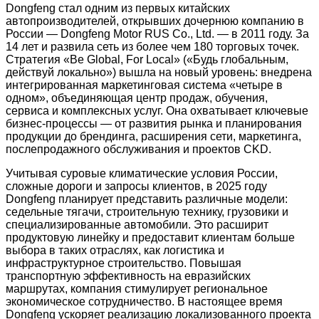
Dongfeng стал одним из первых китайских
автопроизводителей, открывших дочернюю компанию в
России — Dongfeng Motor RUS Co., Ltd. — в 2011 году. За
14 лет и развила сеть из более чем 180 торговых точек.
Стратегия «Be Global, For Local» («Будь глобальным,
действуй локально») вышла на новый уровень: внедрена
интегрированная маркетинговая система «четыре в
одном», объединяющая центр продаж, обучения,
сервиса и комплексных услуг. Она охватывает ключевые
бизнес-процессы — от развития рынка и планирования
продукции до брендинга, расширения сети, маркетинга,
послепродажного обслуживания и проектов CKD.
Учитывая суровые климатические условия России,
сложные дороги и запросы клиентов, в 2025 году
Dongfeng планирует представить различные модели:
седельные тягачи, строительную технику, грузовики и
специализированные автомобили. Это расширит
продуктовую линейку и предоставит клиентам больше
выбора в таких отраслях, как логистика и
инфраструктурное строительство. Повышая
транспортную эффективность на евразийских
маршрутах, компания стимулирует региональное
экономическое сотрудничество. В настоящее время
Dongfeng ускоряет реализацию локализованного проекта