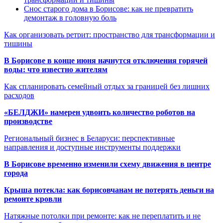
Снос старого дома в Борисове: как не превратить
демонтаж в головную боль
Как организовать ретрит: пространство для трансформации и
тишины
В Борисове в конце июня начнутся отключения горячей
воды: что известно жителям
Как спланировать семейный отдых за границей без лишних
расходов
«БЕЛДЖИ» намерен удвоить количество роботов на
производстве
Региональный бизнес в Беларуси: перспективные
направления и доступные инструменты поддержки
В Борисове временно изменили схему движения в центре
города
Крыша потекла: как борисовчанам не потерять деньги на
ремонте кровли
Натяжные потолки при ремонте: как не переплатить и не