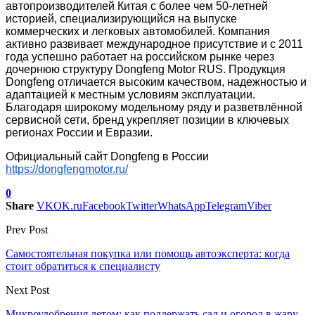
автопроизводителей Китая с более чем 50-летней
историей, специализирующийся на выпуске
коммерческих и легковых автомобилей. Компания
активно развивает международное присутствие и с 2011
года успешно работает на российском рынке через
дочернюю структуру Dongfeng Motor RUS. Продукция
Dongfeng отличается высоким качеством, надежностью и
адаптацией к местным условиям эксплуатации.
Благодаря широкому модельному ряду и разветвлённой
сервисной сети, бренд укрепляет позиции в ключевых
регионах России и Евразии.
Официальный сайт Dongfeng в России
https://dongfengmotor.ru/
0
Share
VK
OK.ru
Facebook
Twitter
WhatsApp
Telegram
Viber
Prev Post
Самостоятельная покупка или помощь автоэксперта: когда
стоит обратиться к специалисту
Next Post
Микроудобрения летом: как поддержать сад и огород в жару