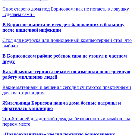
Снос старого дома под Борисовом: как не попасть в ловушку
«сделаем сами»
В Борисове выписали всех детей, попавших в больницу
после кишечной инфекции
Стол для ноутбука или полноценный компьютерный стол: что
выбрать
В Борисовском районе ребенок едва не утонул в частном
пруду
Как облачные сервисы незаметно изменили повседневную
работу миллионов людей
Какие материалы и решения сегодня считаются практичными
для квартиры и дома
Жительница Борисова нашла дома боевые патроны и
обратилась в милицию
Топ-6 тканей для детской одежды: безопасность и комфорт на
первом месте
«Правоохранитель» убедил пожилую борисовчанку