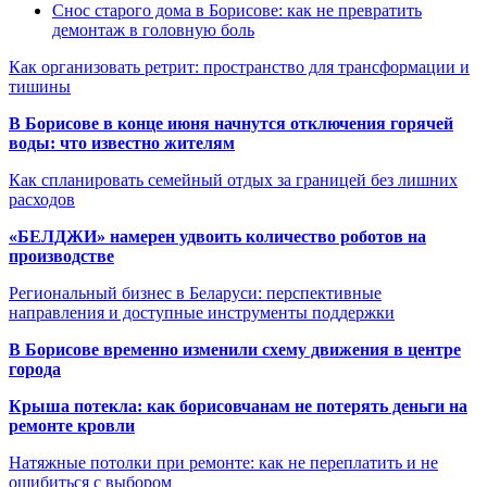
Снос старого дома в Борисове: как не превратить
демонтаж в головную боль
Как организовать ретрит: пространство для трансформации и
тишины
В Борисове в конце июня начнутся отключения горячей
воды: что известно жителям
Как спланировать семейный отдых за границей без лишних
расходов
«БЕЛДЖИ» намерен удвоить количество роботов на
производстве
Региональный бизнес в Беларуси: перспективные
направления и доступные инструменты поддержки
В Борисове временно изменили схему движения в центре
города
Крыша потекла: как борисовчанам не потерять деньги на
ремонте кровли
Натяжные потолки при ремонте: как не переплатить и не
ошибиться с выбором