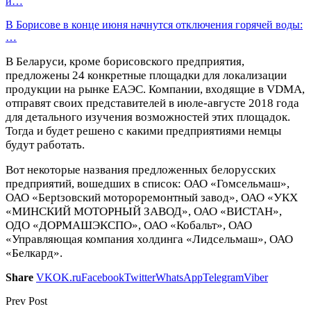
и…
В Борисове в конце июня начнутся отключения горячей воды:
…
В Беларуси, кроме борисовского предприятия,
предложены 24 конкретные площадки для локализации
продукции на рынке ЕАЭС. Компании, входящие в VDMA,
отправят своих представителей в июле-августе 2018 года
для детального изучения возможностей этих площадок.
Тогда и будет решено с какими предприятиями немцы
будут работать.
Вот некоторые названия предложенных белорусских
предприятий, вошедших в список: ОАО «Гомсельмаш»,
ОАО «Берtзовский мотороремонтный завод», ОАО «УКХ
«МИНСКИЙ МОТОРНЫЙ ЗАВОД», ОАО «ВИСТАН»,
ОДО «ДОРМАШЭКСПО», ОАО «Кобальт», ОАО
«Управляющая компания холдинга «Лидсельмаш», ОАО
«Белкард».
Share
VK
OK.ru
Facebook
Twitter
WhatsApp
Telegram
Viber
Prev Post