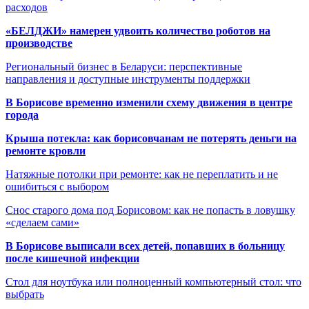
расходов
«БЕЛДЖИ» намерен удвоить количество роботов на
производстве
Региональный бизнес в Беларуси: перспективные
направления и доступные инструменты поддержки
В Борисове временно изменили схему движения в центре
города
Крыша потекла: как борисовчанам не потерять деньги на
ремонте кровли
Натяжные потолки при ремонте: как не переплатить и не
ошибиться с выбором
Снос старого дома под Борисовом: как не попасть в ловушку
«сделаем сами»
В Борисове выписали всех детей, попавших в больницу
после кишечной инфекции
Стол для ноутбука или полноценный компьютерный стол: что
выбрать