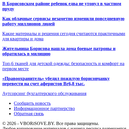
В Борисовском районе ребенок едва не утонул в частном
пруду
Как облачные сервисы незаметно изменили повседневную
работу миллионов людей
Какие материалы и решения сегодня считаются практичными
для квартиры и дома
Жительница Борисова нашла дома боевые патроны и
обратилась в милицию
Топ-6 тканей для детской одежды: безопасность и комфорт на
первом месте
«Правоохранитель» убедил пожилую борисовчанку
перевести на счет аферистов Br6,8 тыс.
Аутсорсинг бухгалтерского обслуживания
Сообщить новость
Информационное партнерство
Обратная связь
© 2026 - VBORiSOVE.BY. Все права защищены.
Любое копирование материалов с нашего ресурса разрешается