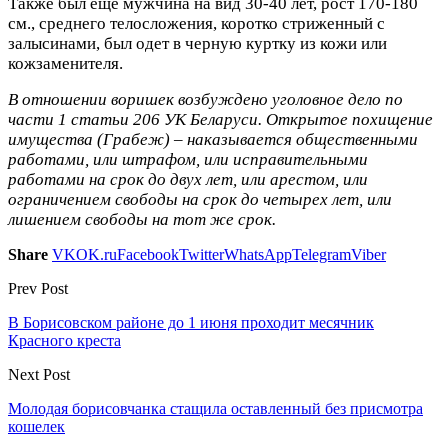
Также был еще мужчина на вид 30-40 лет, рост 170-180
см., среднего телосложения, коротко стриженный с
залысинами, был одет в черную куртку из кожи или
кожзаменителя.
В отношении воришек возбуждено уголовное дело по
части 1 статьи 206 УК Беларуси. Открытое похищение
имущества (Грабеж) – наказывается общественными
работами, или штрафом, или исправительными
работами на срок до двух лет, или арестом, или
ограничением свободы на срок до четырех лет, или
лишением свободы на тот же срок.
Share
VK
OK.ru
Facebook
Twitter
WhatsApp
Telegram
Viber
Prev Post
В Борисовском районе до 1 июня проходит месячник
Красного креста
Next Post
Молодая борисовчанка стащила оставленный без присмотра
кошелек