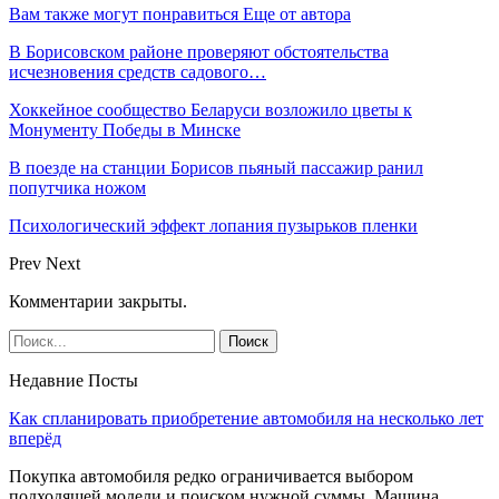
Вам также могут понравиться
Еще от автора
В Борисовском районе проверяют обстоятельства
исчезновения средств садового…
Хоккейное сообщество Беларуси возложило цветы к
Монументу Победы в Минске
В поезде на станции Борисов пьяный пассажир ранил
попутчика ножом
Психологический эффект лопания пузырьков пленки
Prev
Next
Комментарии закрыты.
Недавние Посты
Как спланировать приобретение автомобиля на несколько лет
вперёд
Покупка автомобиля редко ограничивается выбором
подходящей модели и поиском нужной суммы. Машина