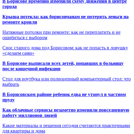
В Борисове временно изменили схему движения в центре
города
Крыша потекла: как борисовчанам не потерять деньги на
ремонте кровли
Натяжные потолки при ремонте: как не переплатить и не
ошибиться с выбором
Снос старого дома под Борисовом: как не попасть в ловушку
«сделаем сами»
В Борисове выписали всех детей, попавших в больницу
после кишечной инфекции
Стол для ноутбука или полноценный компьютерный стол: что
выбрать
В Борисовском районе ребенок едва не утонул в частном
пруду
Как облачные сервисы незаметно изменили повседневную
работу миллионов людей
Какие материалы и решения сегодня считаются практичными
для квартиры и дома