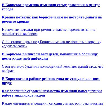
В Борисове временно изменили схему движения в центре
города
Крыша потекла: как борисовчанам не потерять деньги на
ремонте кровли
Натяжные потолки при ремонте: как не переплатить и не
ошибиться с выбором
Снос старого дома под Борисовом: как не попасть в ловушку
«сделаем сами»
В Борисове выписали всех детей, попавших в больницу
после кишечной инфекции
Стол для ноутбука или полноценный компьютерный стол: что
выбрать
В Борисовском районе ребенок едва не утонул в частном
пруду
Как облачные сервисы незаметно изменили повседневную
работу миллионов людей
Какие материалы и решения сегодня считаются практичными