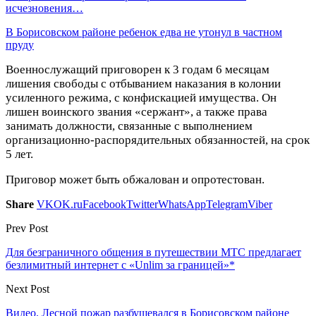
исчезновения…
В Борисовском районе ребенок едва не утонул в частном
пруду
Военнослужащий приговорен к 3 годам 6 месяцам
лишения свободы с отбыванием наказания в колонии
усиленного режима, с конфискацией имущества. Он
лишен воинского звания «сержант», а также права
занимать должности, связанные с выполнением
организационно-распорядительных обязанностей, на срок
5 лет.
Приговор может быть обжалован и опротестован.
Share
VK
OK.ru
Facebook
Twitter
WhatsApp
Telegram
Viber
Prev Post
Для безграничного общения в путешествии МТС предлагает
безлимитный интернет с «Unlim за границей»*
Next Post
Видео. Лесной пожар разбушевался в Борисовском районе