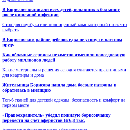
В Борисове выписали всех детей, попавших в больницу
после кишечной инфекции
Стол для ноутбука или полноценный компьютерный стол: что
выбрать
В Борисовском районе ребенок едва не утонул в частном
пруду
Как облачные сервисы незаметно изменили повседневную
работу миллионов людей
Какие материалы и решения сегодня считаются практичными
для квартиры и дома
Жительница Борисова нашла дома боевые патроны и
обратилась в милицию
Топ-6 тканей для детской одежды: безопасность и комфорт на
первом месте
«Правоохранитель» убедил пожилую борисовчанку
перевести на счет аферистов Br6,8 тыс.