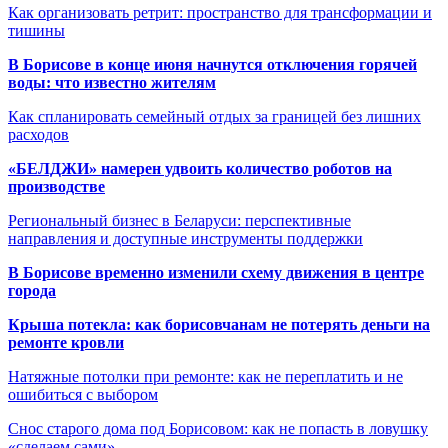
Как организовать ретрит: пространство для трансформации и
тишины
В Борисове в конце июня начнутся отключения горячей
воды: что известно жителям
Как спланировать семейный отдых за границей без лишних
расходов
«БЕЛДЖИ» намерен удвоить количество роботов на
производстве
Региональный бизнес в Беларуси: перспективные
направления и доступные инструменты поддержки
В Борисове временно изменили схему движения в центре
города
Крыша потекла: как борисовчанам не потерять деньги на
ремонте кровли
Натяжные потолки при ремонте: как не переплатить и не
ошибиться с выбором
Снос старого дома под Борисовом: как не попасть в ловушку
«сделаем сами»