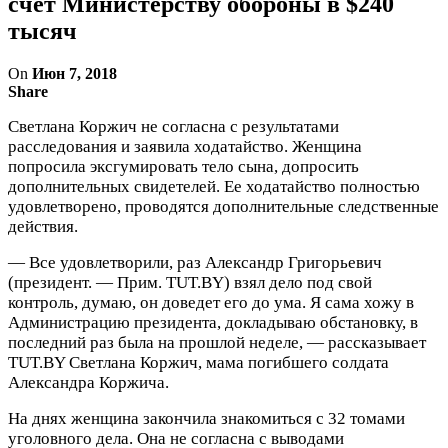
счет Министерству обороны в $240
тысяч
On
Июн 7, 2018
Share
Светлана Коржич не согласна с результатами
расследования и заявила ходатайство. Женщина
попросила эксгумировать тело сына, допросить
дополнительных свидетелей. Ее ходатайство полностью
удовлетворено, проводятся дополнительные следственные
действия.
— Все удовлетворили, раз Александр Григорьевич
(президент. — Прим. TUT.BY) взял дело под свой
контроль, думаю, он доведет его до ума. Я сама хожу в
Администрацию президента, докладываю обстановку, в
последний раз была на прошлой неделе, — рассказывает
TUT.BY Светлана Коржич, мама погибшего солдата
Александра Коржича.
На днях женщина закончила знакомиться с 32 томами
уголовного дела. Она не согласна с выводами