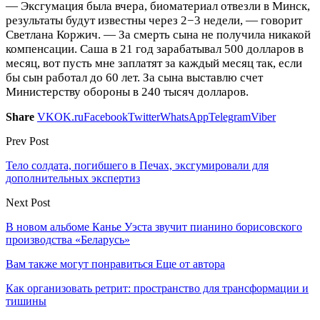
— Эксгумация была вчера, биоматериал отвезли в Минск,
результаты будут известны через 2−3 недели, — говорит
Светлана Коржич. — За смерть сына не получила никакой
компенсации. Саша в 21 год зарабатывал 500 долларов в
месяц, вот пусть мне заплатят за каждый месяц так, если
бы сын работал до 60 лет. За сына выставлю счет
Министерству обороны в 240 тысяч долларов.
Share
VK
OK.ru
Facebook
Twitter
WhatsApp
Telegram
Viber
Prev Post
Тело солдата, погибшего в Печах, эксгумировали для
дополнительных экспертиз
Next Post
В новом альбоме Канье Уэста звучит пианино борисовского
производства «Беларусь»
Вам также могут понравиться
Еще от автора
Как организовать ретрит: пространство для трансформации и
тишины