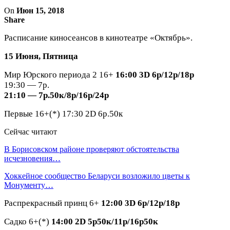
On
Июн 15, 2018
Share
Расписание киносеансов в кинотеатре «Октябрь».
15 Июня, Пятница
Мир Юрского периода 2 16+
16:00 3D 6р/12р/18р
19:30 — 7р.
21:10 — 7р.50к/8р/16р/24р
Первые 16+(*) 17:30 2D 6р.50к
Сейчас читают
В Борисовском районе проверяют обстоятельства
исчезновения…
Хоккейное сообщество Беларуси возложило цветы к
Монументу…
Распрекрасный принц 6+
12:00 3D 6р/12р/18р
Садко 6+(*)
14:00 2D 5р50к/11р/16р50к