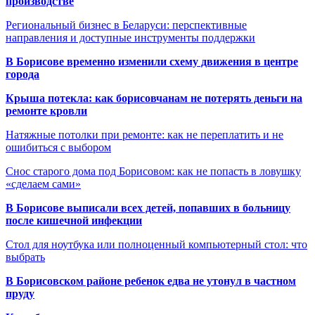
производстве
Региональный бизнес в Беларуси: перспективные
направления и доступные инструменты поддержки
В Борисове временно изменили схему движения в центре
города
Крыша потекла: как борисовчанам не потерять деньги на
ремонте кровли
Натяжные потолки при ремонте: как не переплатить и не
ошибиться с выбором
Снос старого дома под Борисовом: как не попасть в ловушку
«сделаем сами»
В Борисове выписали всех детей, попавших в больницу
после кишечной инфекции
Стол для ноутбука или полноценный компьютерный стол: что
выбрать
В Борисовском районе ребенок едва не утонул в частном
пруду