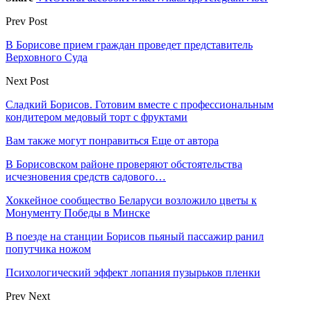
Prev Post
В Борисове прием граждан проведет представитель
Верховного Суда
Next Post
Сладкий Борисов. Готовим вместе с профессиональным
кондитером медовый торт с фруктами
Вам также могут понравиться
Еще от автора
В Борисовском районе проверяют обстоятельства
исчезновения средств садового…
Хоккейное сообщество Беларуси возложило цветы к
Монументу Победы в Минске
В поезде на станции Борисов пьяный пассажир ранил
попутчика ножом
Психологический эффект лопания пузырьков пленки
Prev
Next