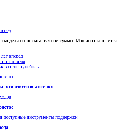
перёд
щей модели и поиском нужной суммы. Машина становится…
 лет вперёд
ции и тишины
аж в головную боль
тишины
ы: что известно жителям
сходов
одстве
 и доступные инструменты поддержки
рода