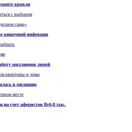
емонте кровли
иться с выбором
сделаем сами»
сле кишечной инфекции
выбрать
уду
аботу миллионов людей
ля квартиры и дома
илась в милицию
ервом месте
 на счет аферистов Br6,8 тыс.