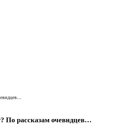
очевидцев…
т? По рассказам очевидцев…