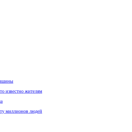
тишины
что известно жителям
да
оту миллионов людей