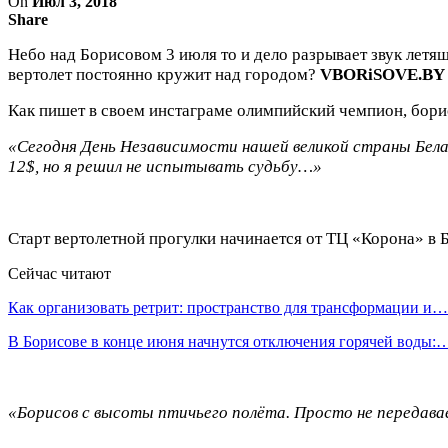
On
Июл 3, 2018
Share
Небо над Борисовом 3 июля то и дело разрывает звук летя
вертолет постоянно кружит над городом?
VBORiSOVE.BY
Как пишет в своем инстаграме олимпийский чемпион, бори
«Сегодня День Независимости нашей великой страны Бела
12$, но я решил не испытывать судьбу…»
Старт вертолетной прогулки начинается от ТЦ «Корона» в 
Сейчас читают
Как организовать ретрит: пространство для трансформации и…
В Борисове в конце июня начнутся отключения горячей воды:
«Борисов с высоты птичьего полёта. Просто не передав