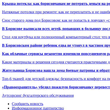
Крыша потекла: как борисовчанам не потерять деньги на р
Натяжные потолки при ремонте: как не переплатить и не ошиб
Снос старого дома под Борисовом: как не попасть в ловушку «
В Борисове выписали всех детей, попавших в больницу по
Стол для ноутбука или полноценный компьютерный стол: что 
В Борисовском районе ребенок едва не утонул в частном пр
Как облачные сервисы незаметно изменили повседневную р
Какие материалы и решения сегодня считаются практичными д
Жительница Борисова нашла дома боевые патроны и обрат
Топ-6 тканей для детской одежды: безопасность и комфорт на п
«Правоохранитель» убедил пожилую борисовчанку перевести
Аутсорсинг бухгалтерского обслуживания
Сообщить новость
Информационное партнерство