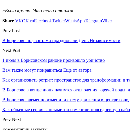
«Было круто. Это того стоило»
Share
VK
OK.ru
Facebook
Twitter
WhatsApp
Telegram
Viber
Prev Post
В Борисове под зонтами праздновали День Независимости
Next Post
1 июля в Борисовском районе произошло убийство
Вам также могут понравиться
Еще от автора
Как организовать ретрит: пространство для трансформации и 
В Борисове в конце июня начнутся отключения горячей воды: 
В Борисове временно изменили схему движения в центре горо
Как облачные сервисы незаметно изменили повседневную раб
Prev
Next
Комментарии закрыты.