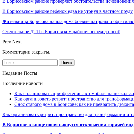
В Борисовском районе проверяют обстоятельства исчезновения
В Борисовском районе ребенок едва не утонул в частном пруду
Жительница Борисова нашла дома боевые патроны и обратила
Смертельное ДТП в Борисовском районе: пешеход погиб
Prev
Next
Комментарии закрыты.
Недавние Посты
Последние новости
Как спланировать приобретение автомобиля на несколько
Как организовать ретрит: пространство для трансформа
Снос старого дома в Борисове: как не превратить демонт
Как организовать ретрит: пространство для трансформации и 
В Борисове в конце июня начнутся отключения горячей вод