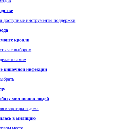
сходов
одстве
 и доступные инструменты поддержки
рода
емонте кровли
иться с выбором
сделаем сами»
сле кишечной инфекции
выбрать
уду
аботу миллионов людей
ля квартиры и дома
илась в милицию
ервом месте