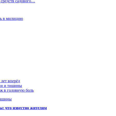
 средств садового…
сь в милицию
 лет вперёд
ции и тишины
аж в головную боль
тишины
ы: что известно жителям