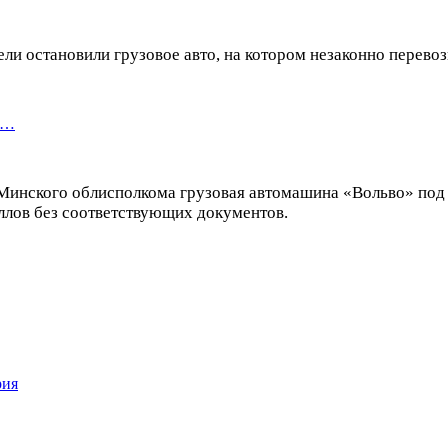
ли остановили грузовое авто, на котором незаконно перевоз
я…
нского облисполкома грузовая автомашина «Вольво» под у
аллов без соответствующих документов.
рия