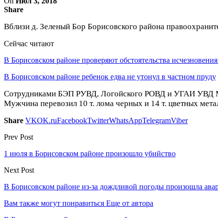
On
Июл 3, 2018
Share
Вблизи д. Зеленый Бор Борисовского района правоохраните
Сейчас читают
В Борисовском районе проверяют обстоятельства исчезновени
В Борисовском районе ребенок едва не утонул в частном пруду
Сотрудниками БЭП РУВД, Логойского РОВД и УГАИ УВД Ми
Мужчина перевозил 10 т. лома черных и 14 т. цветных мет
Share
VK
OK.ru
Facebook
Twitter
WhatsApp
Telegram
Viber
Prev Post
1 июля в Борисовском районе произошло убийство
Next Post
В Борисовском районе из-за дождливой погоды произошла ава
Вам также могут понравиться
Еще от автора