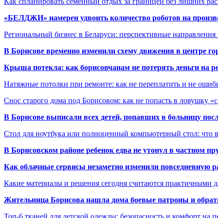
Как спланировать семейный отдых за границей без лишних ра
«БЕЛДЖИ» намерен удвоить количество роботов на произв
Региональный бизнес в Беларуси: перспективные направления
В Борисове временно изменили схему движения в центре го
Крыша потекла: как борисовчанам не потерять деньги на р
Натяжные потолки при ремонте: как не переплатить и не ошиб
Снос старого дома под Борисовом: как не попасть в ловушку «
В Борисове выписали всех детей, попавших в больницу по
Стол для ноутбука или полноценный компьютерный стол: что 
В Борисовском районе ребенок едва не утонул в частном пр
Как облачные сервисы незаметно изменили повседневную р
Какие материалы и решения сегодня считаются практичными д
Жительница Борисова нашла дома боевые патроны и обрат
Топ-6 тканей для детской одежды: безопасность и комфорт на п