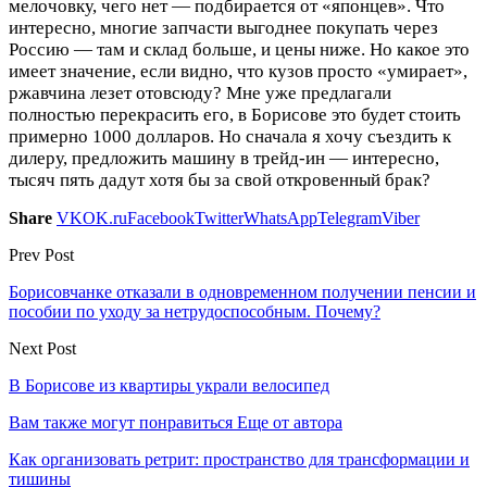
мелочовку, чего нет — подбирается от «японцев». Что
интересно, многие запчасти выгоднее покупать через
Россию — там и склад больше, и цены ниже. Но какое это
имеет значение, если видно, что кузов просто «умирает»,
ржавчина лезет отовсюду? Мне уже предлагали
полностью перекрасить его, в Борисове это будет стоить
примерно 1000 долларов. Но сначала я хочу съездить к
дилеру, предложить машину в трейд-ин — интересно,
тысяч пять дадут хотя бы за свой откровенный брак?
Share
VK
OK.ru
Facebook
Twitter
WhatsApp
Telegram
Viber
Prev Post
Борисовчанке отказали в одновременном получении пенсии и
пособии по уходу за нетрудоспособным. Почему?
Next Post
В Борисове из квартиры украли велосипед
Вам также могут понравиться
Еще от автора
Как организовать ретрит: пространство для трансформации и
тишины