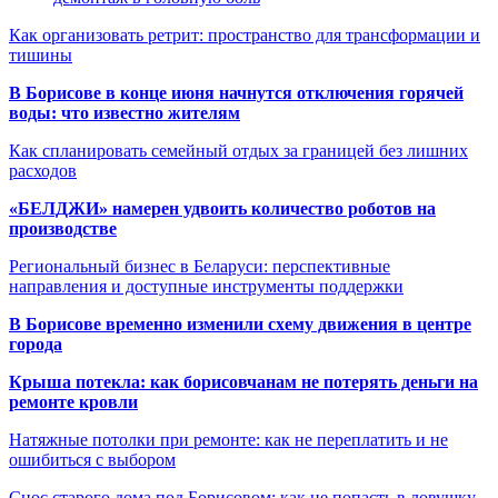
Как организовать ретрит: пространство для трансформации и
тишины
В Борисове в конце июня начнутся отключения горячей
воды: что известно жителям
Как спланировать семейный отдых за границей без лишних
расходов
«БЕЛДЖИ» намерен удвоить количество роботов на
производстве
Региональный бизнес в Беларуси: перспективные
направления и доступные инструменты поддержки
В Борисове временно изменили схему движения в центре
города
Крыша потекла: как борисовчанам не потерять деньги на
ремонте кровли
Натяжные потолки при ремонте: как не переплатить и не
ошибиться с выбором
Снос старого дома под Борисовом: как не попасть в ловушку