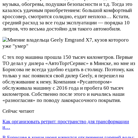
музыка, обогревы, подушки безопасности и т.д. Тогда это
казалось удачным приобретением: большой комфортный
кроссовер, смотрится солидно, ездит неплохо… Кстати,
средний расход за все годы эксплуатации — порядка 10
литров, что весьма достойно для такого автомобиля.
С тех пор машина прошла 150 тысяч километров. Первые
ТО делал у дилера «АвтоТоргСервис» в Минске, но мне из
Борисова не всегда удобно ездить в столицу. Поэтому, как
только у нас появился свой дилер Geely, я перешел на
обслуживание к нему. Компания «Русавтопром»
обслуживала машину с 2016 года и пробега 60 тысяч
километров. Собственно после этого и начались наши
«разногласия» по поводу лакокрасочного покрытия.
Сейчас читают
Как организовать ретрит: пространство для трансформации
и…
В Борисове в конце июня начнутся отключения горячей воды: