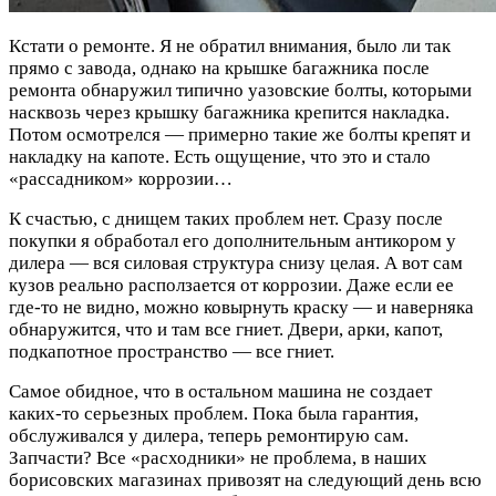
Кстати о ремонте. Я не обратил внимания, было ли так
прямо с завода, однако на крышке багажника после
ремонта обнаружил типично уазовские болты, которыми
насквозь через крышку багажника крепится накладка.
Потом осмотрелся — примерно такие же болты крепят и
накладку на капоте. Есть ощущение, что это и стало
«рассадником» коррозии…
К счастью, с днищем таких проблем нет. Сразу после
покупки я обработал его дополнительным антикором у
дилера — вся силовая структура снизу целая. А вот сам
кузов реально расползается от коррозии. Даже если ее
где-то не видно, можно ковырнуть краску — и наверняка
обнаружится, что и там все гниет. Двери, арки, капот,
подкапотное пространство — все гниет.
Самое обидное, что в остальном машина не создает
каких-то серьезных проблем. Пока была гарантия,
обслуживался у дилера, теперь ремонтирую сам.
Запчасти? Все «расходники» не проблема, в наших
борисовских магазинах привозят на следующий день всю