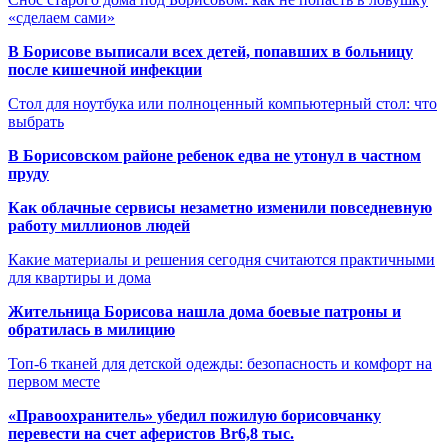
«сделаем сами»
В Борисове выписали всех детей, попавших в больницу
после кишечной инфекции
Стол для ноутбука или полноценный компьютерный стол: что
выбрать
В Борисовском районе ребенок едва не утонул в частном
пруду
Как облачные сервисы незаметно изменили повседневную
работу миллионов людей
Какие материалы и решения сегодня считаются практичными
для квартиры и дома
Жительница Борисова нашла дома боевые патроны и
обратилась в милицию
Топ-6 тканей для детской одежды: безопасность и комфорт на
первом месте
«Правоохранитель» убедил пожилую борисовчанку
перевести на счет аферистов Br6,8 тыс.