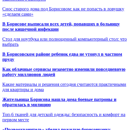
Снос старого дома под Борисовом: как не попасть в ловушку
«сделаем сами»
В Борисове выписали всех детей, попавших в больницу
после кишечной инфекции
Стол для ноутбука или полноценный компьютерный стол: что
выбрать
В Борисовском районе ребенок едва не утонул в частном
пруду
Как облачные сервисы незаметно изменили повседневную
работу миллионов людей
Какие материалы и решения сегодня считаются практичными
для квартиры и дома
Жительница Борисова нашла дома боевые патроны и
обратилась в милицию
Топ-6 тканей для детской одежды: безопасность и комфорт на
первом месте
«Правоохранитель» убедил пожилую борисовчанку