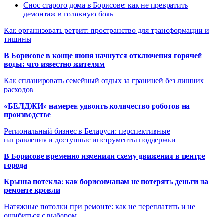
Снос старого дома в Борисове: как не превратить
демонтаж в головную боль
Как организовать ретрит: пространство для трансформации и
тишины
В Борисове в конце июня начнутся отключения горячей
воды: что известно жителям
Как спланировать семейный отдых за границей без лишних
расходов
«БЕЛДЖИ» намерен удвоить количество роботов на
производстве
Региональный бизнес в Беларуси: перспективные
направления и доступные инструменты поддержки
В Борисове временно изменили схему движения в центре
города
Крыша потекла: как борисовчанам не потерять деньги на
ремонте кровли
Натяжные потолки при ремонте: как не переплатить и не
ошибиться с выбором