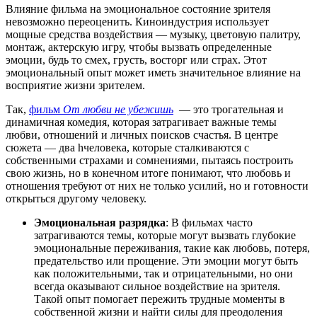
Влияние фильма на эмоциональное состояние зрителя
невозможно переоценить. Киноиндустрия использует
мощные средства воздействия — музыку, цветовую палитру,
монтаж, актерскую игру, чтобы вызвать определенные
эмоции, будь то смех, грусть, восторг или страх. Этот
эмоциональный опыт может иметь значительное влияние на
восприятие жизни зрителем.
Так,
ф
ильм
От любви не убежишь
— это трогательная и
динамичная комедия, которая затрагивает важные темы
любви, отношений и личных поисков счастья. В центре
сюжета — два hчеловека, которые сталкиваются с
собственными страхами и сомнениями, пытаясь построить
свою жизнь, но в конечном итоге понимают, что любовь и
отношения требуют от них не только усилий, но и готовности
открыться другому человеку.
Эмоциональная разрядка
: В фильмах часто
затрагиваются темы, которые могут вызвать глубокие
эмоциональные переживания, такие как любовь, потеря,
предательство или прощение. Эти эмоции могут быть
как положительными, так и отрицательными, но они
всегда оказывают сильное воздействие на зрителя.
Такой опыт помогает пережить трудные моменты в
собственной жизни и найти силы для преодоления