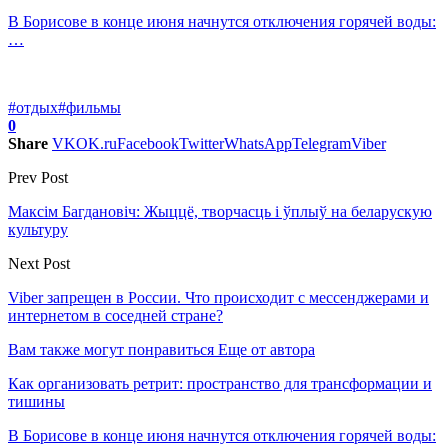
В Борисове в конце июня начнутся отключения горячей воды:
…
#отдых
#фильмы
0
Share
VK
OK.ru
Facebook
Twitter
WhatsApp
Telegram
Viber
Prev Post
Максім Багдановіч: Жыццё, творчасць і ўплыў на беларускую
культуру
Next Post
Viber запрещен в России. Что происходит с мессенджерами и
интернетом в соседней стране?
Вам также могут понравиться
Еще от автора
Как организовать ретрит: пространство для трансформации и
тишины
В Борисове в конце июня начнутся отключения горячей воды: