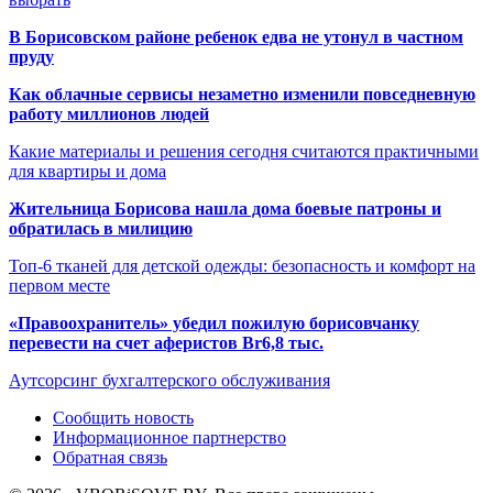
В Борисовском районе ребенок едва не утонул в частном
пруду
Как облачные сервисы незаметно изменили повседневную
работу миллионов людей
Какие материалы и решения сегодня считаются практичными
для квартиры и дома
Жительница Борисова нашла дома боевые патроны и
обратилась в милицию
Топ-6 тканей для детской одежды: безопасность и комфорт на
первом месте
«Правоохранитель» убедил пожилую борисовчанку
перевести на счет аферистов Br6,8 тыс.
Аутсорсинг бухгалтерского обслуживания
Сообщить новость
Информационное партнерство
Обратная связь