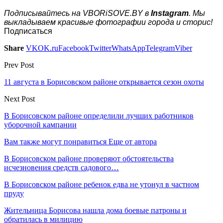
Подписывайтесь на VBORiSOVE.BY в
Instagram
. Мы
выкладываем красивые фотографии города и сторис!
Подписаться
Share
VK
OK.ru
Facebook
Twitter
WhatsApp
Telegram
Viber
Prev Post
11 августа в Борисовском районе открывается сезон охоты
Next Post
В Борисовском районе определили лучших работников
уборочной кампании
Вам также могут понравиться
Еще от автора
В Борисовском районе проверяют обстоятельства
исчезновения средств садового…
В Борисовском районе ребенок едва не утонул в частном
пруду
Жительница Борисова нашла дома боевые патроны и
обратилась в милицию