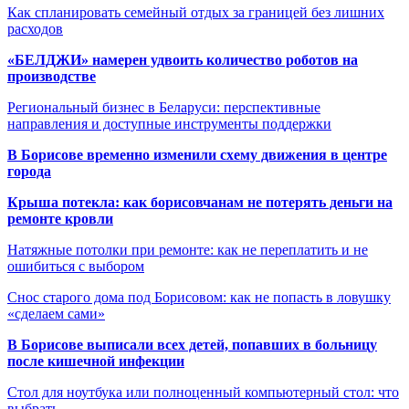
Как спланировать семейный отдых за границей без лишних
расходов
«БЕЛДЖИ» намерен удвоить количество роботов на
производстве
Региональный бизнес в Беларуси: перспективные
направления и доступные инструменты поддержки
В Борисове временно изменили схему движения в центре
города
Крыша потекла: как борисовчанам не потерять деньги на
ремонте кровли
Натяжные потолки при ремонте: как не переплатить и не
ошибиться с выбором
Снос старого дома под Борисовом: как не попасть в ловушку
«сделаем сами»
В Борисове выписали всех детей, попавших в больницу
после кишечной инфекции
Стол для ноутбука или полноценный компьютерный стол: что
выбрать