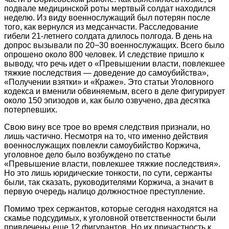
подвале медицинской роты мертвый солдат находился
неделю. Из виду военнослужащий был потерян после
того, как вернулся из медсанчасти. Расследование
гибели 21-летнего солдата длилось полгода. В день на
допрос вызывали по 20−30 военнослужащих. Всего было
опрошено около 800 человек. И следствие пришло к
выводу, что речь идет о «Превышении власти, повлекшее
тяжкие последствия — доведение до самоубийства»,
«Получении взятки» и «Краже». Это статьи Уголовного
кодекса и вменили обвиняемым, всего в деле фигурирует
около 150 эпизодов и, как было озвучено, два десятка
потерпевших.
Свою вину все трое во время следствия признали, но
лишь частично. Несмотря на то, что именно действия
военнослужащих повлекли самоубийство Коржича,
уголовное дело было возбуждено по статье
«Превышение власти, повлекшее тяжкие последствия».
Но это лишь юридические тонкости, по сути, сержанты
были, так сказать, руководителями Коржича, а значит в
первую очередь налицо должностное преступление.
Помимо трех сержантов, которые сегодня находятся на
скамье подсудимых, к уголовной ответственности были
привлечены еще 12 фигурантов. Но их причастность к