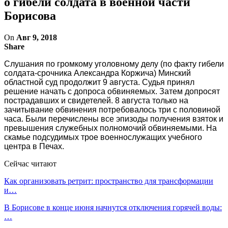
о гибели солдата в военной части
Борисова
On
Авг 9, 2018
Share
Слушания по громкому уголовному делу (по факту гибели
солдата-срочника Александра Коржича) Минский
областной суд продолжит 9 августа. Судья принял
решение начать с допроса обвиняемых. Затем допросят
пострадавших и свидетелей. 8 августа только на
зачитывание обвинения потребовалось три с половиной
часа. Были перечислены все эпизоды получения взяток и
превышения служебных полномочий обвиняемыми. На
скамье подсудимых трое военнослужащих учебного
центра в Печах.
Сейчас читают
Как организовать ретрит: пространство для трансформации
и…
В Борисове в конце июня начнутся отключения горячей воды:
…