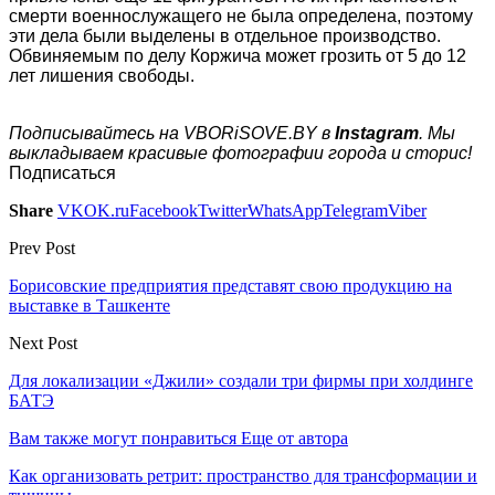
смерти военнослужащего не была определена, поэтому
эти дела были выделены в отдельное производство.
Обвиняемым по делу Коржича может грозить от 5 до 12
лет лишения свободы.
Подписывайтесь на VBORiSOVE.BY в
Instagram
. Мы
выкладываем красивые фотографии города и сторис!
Подписаться
Share
VK
OK.ru
Facebook
Twitter
WhatsApp
Telegram
Viber
Prev Post
Борисовские предприятия представят свою продукцию на
выставке в Ташкенте
Next Post
Для локализации «Джили» создали три фирмы при холдинге
БАТЭ
Вам также могут понравиться
Еще от автора
Как организовать ретрит: пространство для трансформации и