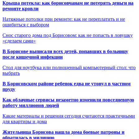
Крыша потекла: как борисовчанам не потерять деньги на
ремонте кровли
Натяжные потолки при ремонте: как не переплатить и не
ошибиться с выбором
Снос старого дома под Борисовом: как не попасть в ловушку
«сделаем сами»
В Борисове выписали всех детей, попавших в больницу
после кишечной инфекции
Стол для ноутбука или полноценный компьютерный стол: что
выбрать
В Борисовском районе ребенок едва не утонул в частном
пруду
Как облачные сервисы незаметно изменили повседневную
работу миллионов людей
Какие материалы и решения сегодня считаются практичными
для квартиры и дома
Жительница Борисова нашла дома боевые патроны и
обратилась в милицию