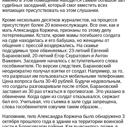
именно в этом помещении находится самый большой зал
судебных заседаний, который смог вместить всех
желающих присутствовать на этом слушании.
Кроме нескольких десятков журналистов, на процессе
присутствует более 20 военнослужащих. Все они, как и
мать Александра Коржича, признаны по этому делу
потерпевшими. Кстати, кроме мамы погибшего солдата
на суде находилась и его бабушка, но женщины от
общения с прессой воздержались. На скамье
подсудимых трое обвиняемых: 23-летний Евгений
Барановский, 20-летний Егор Скуратович и Антон
Важевич. Заседание началось с вступительного слова
гособвинителя. По версии следствия, Барановский
неоднократно получал взятки от солдат. Например, за то,
что разрешал им пользоваться мобильными телефонами.
Цена вопроса была 30-40 рублей. Будучи недовольным,
что солдаты разговаривали после отбоя, Барановский
заставил их 30 раз отжаться в противогазе. Это указано в
обвинении. Когда один из солдат отказывался, сержант
бил его. Учитывая, что съемка в зале суда запрещена,
слова гособвинителя озвучим таким образом…
Напомним, тело Александра Коржича было обнаружено 3
октября прошлого года в здании на территории воинской
части в Борисовском районе. Как выяснилось позже, в