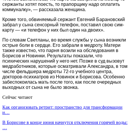
сержанты хотят поесть, то прапорщику надо оплатить
коммуналку», — рассказала женщина.
Кроме того, обвиняемый сержант Евгений Барановский
забрал у сына сенсорный телефон, поставил свою сим-
карту — «и телефон у них был один на двоих».
По словам Светланы, во время службы у сына возникли
острые боли в сердце. Его забрали в медроту. Матери
также известно, что парня возили на обследования в
Борисов и Новинки. Результаты показали, что
психических нарушений у него нет. Позже в суд вызовут
медработников, которые осматривали Александра, в том
числе фельдшера медроты 72-го учебного центра,
докторов-психиатров из Новинок и Борисова. Особенно
забеспокоилась мать после того, как после очередных
выходных от сына не было звонка.
Сейчас читают
Как организовать ретрит: пространство для трансформации
и…
В Борисове в конце июня начнутся отключения горячей воды:
…