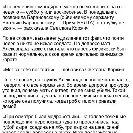
«По решению командиров, можно было звонить раз в
неделю — субботу или воскресенье. В понедельник
позвонила Барановскому (обвиняемому сержанту
Евгению Барановскому. — Прим. БЕЛТА), он трубку не
взял», — рассказала Светлана Коржич.
По ее словам, вызывает удивление тот факт, что почти
неделю никто не искал солдата. На допросе мать
Александра также отметила, что парень физически был
развит нормально, в свое время длительно занимался
карате.
«Мог за себя постоять», — добавила Светлана Коржич.
По ее словам, на службу Александр особо не жаловался,
говорил, что все нормально. Во время допроса прокурор
уточнил, почему мать считает, что ее сына убили. Такой
вывод женщина сделала на основе личных впечатлений,
которые она получила, когда гроб с телом привезли
домой.
«При осмотре были медработники. На голове точечные
повреждения, переносица куда-то провалилась, над
губой дыра, ссадина на лбу, три дырки на шее, синий
живот, следы веревок на руках. Руки подозрительно