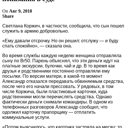
On
Авг 9, 2018
Share
Светлана Коржич, в частности, сообщила, что сын пошел
служить в армию добровольно.
«Ему давали отсрочку. Но он решил: отслужу — и буду
спать спокойно», — сказала она.
Во время службы каждую неделю женщина отправляла
сыну по Br50. Парень объяснял, что эти деньги идут на
платные экскурсии, булочки, чай и др. В то время как
друзья и родственники постоянно отправляли ему
посылки. По версии матери, в какой-то момент
Александр отказался передавать обвиняемым средства,
после чего его начали прессовать. У рядовых, в том
числе Коржича, были пластиковые карточки, куда
родственники могли перечислять средства. Однако
фактически деньги снимали командиры. В одном из
телефонных разговоров Александр сообщил, что
одолжил карточку прапорщику — отплатить
коммунальные услуги.
«Потом выяснилось, что карточка застряла на месяц: то