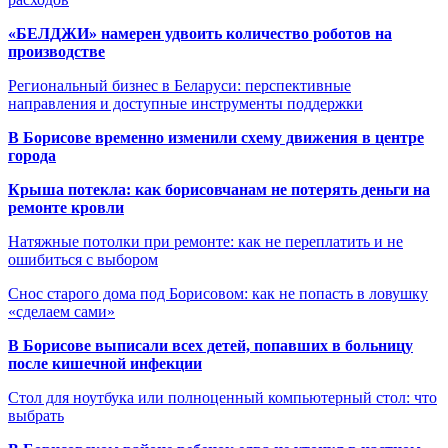
«БЕЛДЖИ» намерен удвоить количество роботов на
производстве
Региональный бизнес в Беларуси: перспективные
направления и доступные инструменты поддержки
В Борисове временно изменили схему движения в центре
города
Крыша потекла: как борисовчанам не потерять деньги на
ремонте кровли
Натяжные потолки при ремонте: как не переплатить и не
ошибиться с выбором
Снос старого дома под Борисовом: как не попасть в ловушку
«сделаем сами»
В Борисове выписали всех детей, попавших в больницу
после кишечной инфекции
Стол для ноутбука или полноценный компьютерный стол: что
выбрать