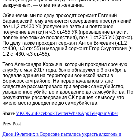
выкручены», — отметила женщина.
Обвиняемыми по делу проходят сержант Евгений
Барановский, ему вменяется совершение преступлений
по ч.1,2 ст.430 УК (получение взятки и повторное
получение взятки) и ч.3 ст.455 УК (превышение власти,
повлекшее тяжкие последствия), по ч.1 ст.205 УК (кража).
По делу также проходят сержант Антон Вяжевич (ч.1,2
ст.430, ч.3 ст.455) и младший сержант Егор Скуратович (ч.
1,2 ст.430, ч.3 ст.455).
Тело Александра Коржича, который проходил срочную
службу с мая 2017 года, было обнаружено 3 октября в
подвале здания на территории воинской части в
Борисовском районе. На первоначальном этапе
следствие рассматривало три версии: самоубийство,
умышленное убийство и доведение до самоубийства. По
результатам расследования СК пришел к выводу, что
имело место доведение до самоубийства.
Share
VK
OK.ru
Facebook
Twitter
WhatsApp
Telegram
Viber
Prev Post
Двое 19-летних в Борисове пытались украсть алкоголь и