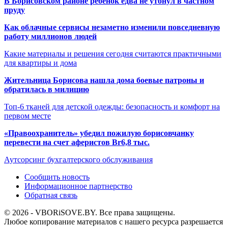
В Борисовском районе ребенок едва не утонул в частном
пруду
Как облачные сервисы незаметно изменили повседневную
работу миллионов людей
Какие материалы и решения сегодня считаются практичными
для квартиры и дома
Жительница Борисова нашла дома боевые патроны и
обратилась в милицию
Топ-6 тканей для детской одежды: безопасность и комфорт на
первом месте
«Правоохранитель» убедил пожилую борисовчанку
перевести на счет аферистов Br6,8 тыс.
Аутсорсинг бухгалтерского обслуживания
Сообщить новость
Информационное партнерство
Обратная связь
© 2026 - VBORiSOVE.BY. Все права защищены.
Любое копирование материалов с нашего ресурса разрешается