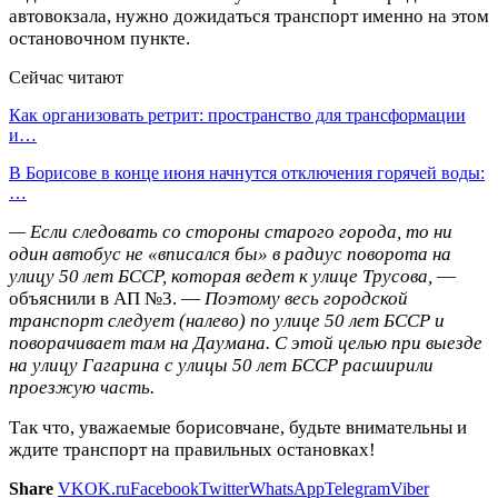
автовокзала, нужно дожидаться транспорт именно на этом
остановочном пункте.
Сейчас читают
Как организовать ретрит: пространство для трансформации
и…
В Борисове в конце июня начнутся отключения горячей воды:
…
— Если следовать со стороны старого города, то ни
один автобус не «вписался бы» в радиус поворота на
улицу 50 лет БССР, которая ведет к улице Трусова,
—
объяснили в АП №3. —
Поэтому весь городской
транспорт следует (налево) по улице 50 лет БССР и
поворачивает там на Даумана. С этой целью при выезде
на улицу Гагарина с улицы 50 лет БССР расширили
проезжую часть.
Так что, уважаемые борисовчане, будьте внимательны и
ждите транспорт на правильных остановках!
Share
VK
OK.ru
Facebook
Twitter
WhatsApp
Telegram
Viber