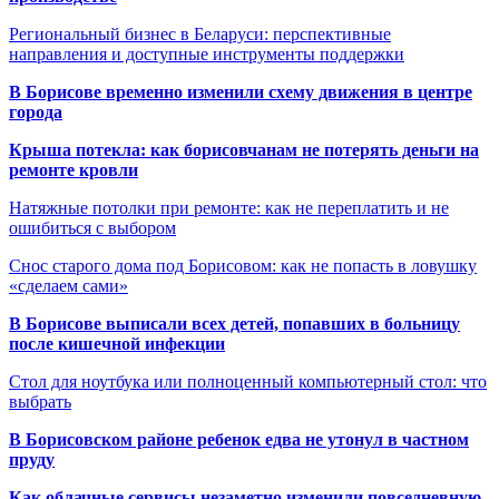
Региональный бизнес в Беларуси: перспективные
направления и доступные инструменты поддержки
В Борисове временно изменили схему движения в центре
города
Крыша потекла: как борисовчанам не потерять деньги на
ремонте кровли
Натяжные потолки при ремонте: как не переплатить и не
ошибиться с выбором
Снос старого дома под Борисовом: как не попасть в ловушку
«сделаем сами»
В Борисове выписали всех детей, попавших в больницу
после кишечной инфекции
Стол для ноутбука или полноценный компьютерный стол: что
выбрать
В Борисовском районе ребенок едва не утонул в частном
пруду
Как облачные сервисы незаметно изменили повседневную