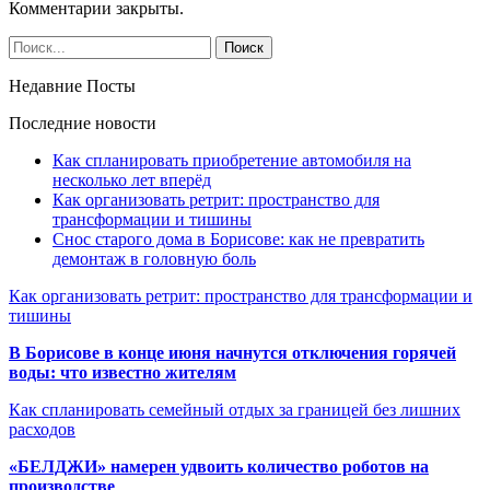
Комментарии закрыты.
Недавние Посты
Последние новости
Как спланировать приобретение автомобиля на
несколько лет вперёд
Как организовать ретрит: пространство для
трансформации и тишины
Снос старого дома в Борисове: как не превратить
демонтаж в головную боль
Как организовать ретрит: пространство для трансформации и
тишины
В Борисове в конце июня начнутся отключения горячей
воды: что известно жителям
Как спланировать семейный отдых за границей без лишних
расходов
«БЕЛДЖИ» намерен удвоить количество роботов на
производстве