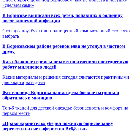
«сделаем сами»
В Борисове выписали всех детей, попавших в больницу
после кишечной инфекции
Стол для ноутбука или полноценный компьютерный стол: что
выбрать
В Борисовском районе ребенок едва не утонул в частном
пруду
Как облачные сервисы незаметно изменили повседневную
работу миллионов людей
Какие материалы и решения сегодня считаются практичными
для квартиры и дома
Жительница Борисова нашла дома боевые патроны и
обратилась в милицию
Топ-6 тканей для детской одежды: безопасность и комфорт на
первом месте
«Правоохранитель» убедил пожилую борисовчанку
перевести на счет аферистов Br6,8 тыс.