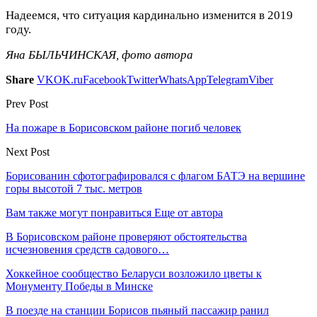
Надеемся, что ситуация кардинально изменится в 2019
году.
Яна БЫЛЬЧИНСКАЯ, фото автора
Share
VK
OK.ru
Facebook
Twitter
WhatsApp
Telegram
Viber
Prev Post
На пожаре в Борисовском районе погиб человек
Next Post
Борисованин сфотографировался с флагом БАТЭ на вершине
горы высотой 7 тыс. метров
Вам также могут понравиться
Еще от автора
В Борисовском районе проверяют обстоятельства
исчезновения средств садового…
Хоккейное сообщество Беларуси возложило цветы к
Монументу Победы в Минске
В поезде на станции Борисов пьяный пассажир ранил