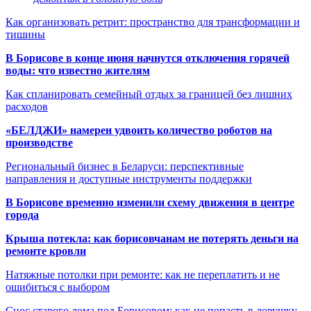
Как организовать ретрит: пространство для трансформации и
тишины
В Борисове в конце июня начнутся отключения горячей
воды: что известно жителям
Как спланировать семейный отдых за границей без лишних
расходов
«БЕЛДЖИ» намерен удвоить количество роботов на
производстве
Региональный бизнес в Беларуси: перспективные
направления и доступные инструменты поддержки
В Борисове временно изменили схему движения в центре
города
Крыша потекла: как борисовчанам не потерять деньги на
ремонте кровли
Натяжные потолки при ремонте: как не переплатить и не
ошибиться с выбором
Снос старого дома под Борисовом: как не попасть в ловушку