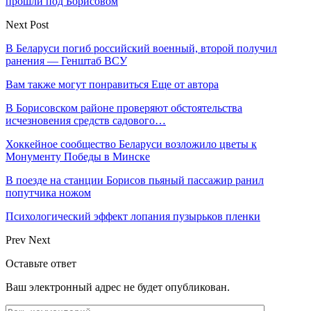
прошли под Борисовом
Next Post
В Беларуси погиб российский военный, второй получил
ранения — Генштаб ВСУ
Вам также могут понравиться
Еще от автора
В Борисовском районе проверяют обстоятельства
исчезновения средств садового…
Хоккейное сообщество Беларуси возложило цветы к
Монументу Победы в Минске
В поезде на станции Борисов пьяный пассажир ранил
попутчика ножом
Психологический эффект лопания пузырьков пленки
Prev
Next
Оставьте ответ
Ваш электронный адрес не будет опубликован.