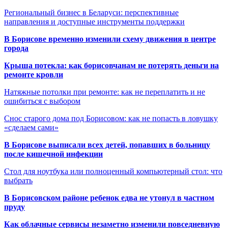
Региональный бизнес в Беларуси: перспективные
направления и доступные инструменты поддержки
В Борисове временно изменили схему движения в центре
города
Крыша потекла: как борисовчанам не потерять деньги на
ремонте кровли
Натяжные потолки при ремонте: как не переплатить и не
ошибиться с выбором
Снос старого дома под Борисовом: как не попасть в ловушку
«сделаем сами»
В Борисове выписали всех детей, попавших в больницу
после кишечной инфекции
Стол для ноутбука или полноценный компьютерный стол: что
выбрать
В Борисовском районе ребенок едва не утонул в частном
пруду
Как облачные сервисы незаметно изменили повседневную