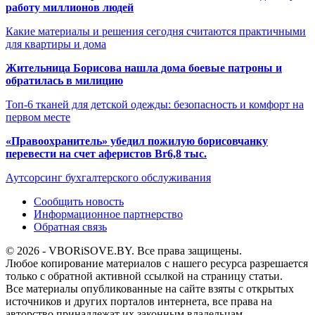
работу миллионов людей
Какие материалы и решения сегодня считаются практичными
для квартиры и дома
Жительница Борисова нашла дома боевые патроны и
обратилась в милицию
Топ-6 тканей для детской одежды: безопасность и комфорт на
первом месте
«Правоохранитель» убедил пожилую борисовчанку
перевести на счет аферистов Br6,8 тыс.
Аутсорсинг бухгалтерского обслуживания
Сообщить новость
Информационное партнерство
Обратная связь
© 2026 - VBORiSOVE.BY. Все права защищены.
Любое копирование материалов с нашего ресурса разрешается
только с обратной активной ссылкой на страницу статьи.
Все материалы опубликованные на сайте взяты с открытых
источников и других порталов интернета, все права на
авторство принадлежат их законным владельцам.