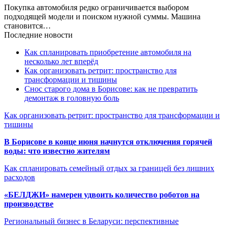
Покупка автомобиля редко ограничивается выбором
подходящей модели и поиском нужной суммы. Машина
становится…
Последние новости
Как спланировать приобретение автомобиля на
несколько лет вперёд
Как организовать ретрит: пространство для
трансформации и тишины
Снос старого дома в Борисове: как не превратить
демонтаж в головную боль
Как организовать ретрит: пространство для трансформации и
тишины
В Борисове в конце июня начнутся отключения горячей
воды: что известно жителям
Как спланировать семейный отдых за границей без лишних
расходов
«БЕЛДЖИ» намерен удвоить количество роботов на
производстве
Региональный бизнес в Беларуси: перспективные