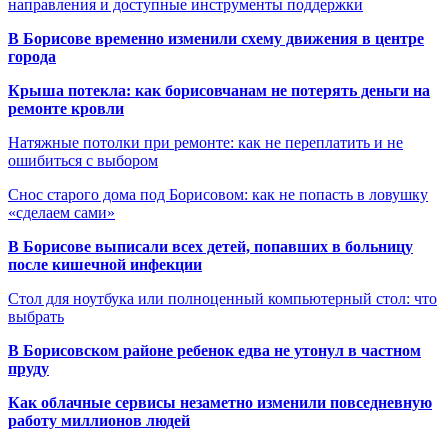
направления и доступные инструменты поддержки
В Борисове временно изменили схему движения в центре
города
Крыша потекла: как борисовчанам не потерять деньги на
ремонте кровли
Натяжные потолки при ремонте: как не переплатить и не
ошибиться с выбором
Снос старого дома под Борисовом: как не попасть в ловушку
«сделаем сами»
В Борисове выписали всех детей, попавших в больницу
после кишечной инфекции
Стол для ноутбука или полноценный компьютерный стол: что
выбрать
В Борисовском районе ребенок едва не утонул в частном
пруду
Как облачные сервисы незаметно изменили повседневную
работу миллионов людей