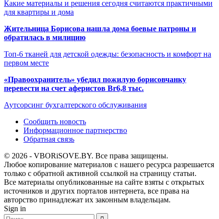
Какие материалы и решения сегодня считаются практичными
для квартиры и дома
Жительница Борисова нашла дома боевые патроны и
обратилась в милицию
Топ-6 тканей для детской одежды: безопасность и комфорт на
первом месте
«Правоохранитель» убедил пожилую борисовчанку
перевести на счет аферистов Br6,8 тыс.
Аутсорсинг бухгалтерского обслуживания
Сообщить новость
Информационное партнерство
Обратная связь
© 2026 - VBORiSOVE.BY. Все права защищены.
Любое копирование материалов с нашего ресурса разрешается
только с обратной активной ссылкой на страницу статьи.
Все материалы опубликованные на сайте взяты с открытых
источников и других порталов интернета, все права на
авторство принадлежат их законным владельцам.
Sign in