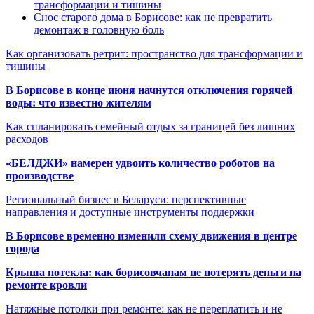
трансформации и тишины
Снос старого дома в Борисове: как не превратить
демонтаж в головную боль
Как организовать ретрит: пространство для трансформации и
тишины
В Борисове в конце июня начнутся отключения горячей
воды: что известно жителям
Как спланировать семейный отдых за границей без лишних
расходов
«БЕЛДЖИ» намерен удвоить количество роботов на
производстве
Региональный бизнес в Беларуси: перспективные
направления и доступные инструменты поддержки
В Борисове временно изменили схему движения в центре
города
Крыша потекла: как борисовчанам не потерять деньги на
ремонте кровли
Натяжные потолки при ремонте: как не переплатить и не