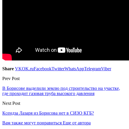
Share
VK
OK.ru
Facebook
Twitter
WhatsApp
Telegram
Viber
Prev Post
В Борисове выделили землю под строительство на участке,
где проходит газовая труба высокого давления
Next Post
Ксендза Лазаря из Борисова нет в СИЗО КГБ?
Вам также могут понравиться
Еще от автора