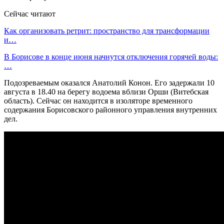
Сейчас читают
Как организовать ретрит: пространство для трансформации
и…
В Борисове в конце июня начнутся отключения горячей воды:
…
Подозреваемым оказался Анатолий Конон. Его задержали 10
августа в 18.40 на берегу водоема вблизи Орши (Витебская
область). Сейчас он находится в изоляторе временного
содержания Борисовского районного управления внутренних
дел.