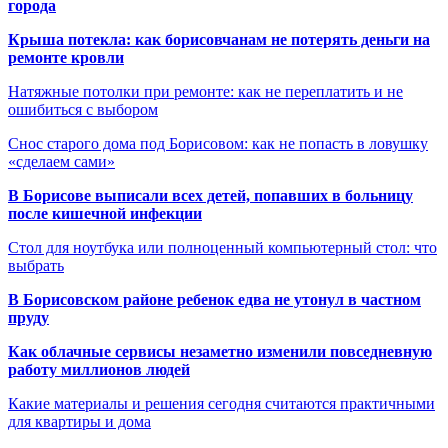
города
Крыша потекла: как борисовчанам не потерять деньги на
ремонте кровли
Натяжные потолки при ремонте: как не переплатить и не
ошибиться с выбором
Снос старого дома под Борисовом: как не попасть в ловушку
«сделаем сами»
В Борисове выписали всех детей, попавших в больницу
после кишечной инфекции
Стол для ноутбука или полноценный компьютерный стол: что
выбрать
В Борисовском районе ребенок едва не утонул в частном
пруду
Как облачные сервисы незаметно изменили повседневную
работу миллионов людей
Какие материалы и решения сегодня считаются практичными
для квартиры и дома