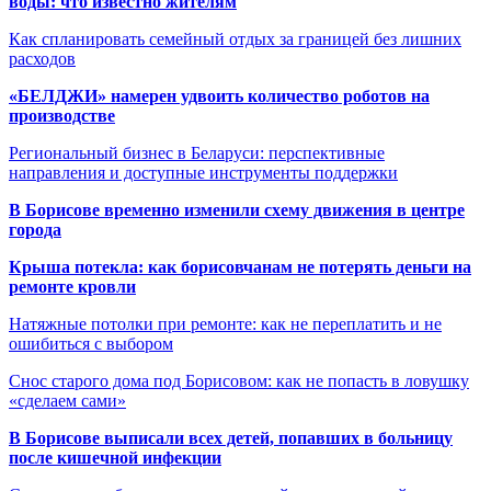
воды: что известно жителям
Как спланировать семейный отдых за границей без лишних
расходов
«БЕЛДЖИ» намерен удвоить количество роботов на
производстве
Региональный бизнес в Беларуси: перспективные
направления и доступные инструменты поддержки
В Борисове временно изменили схему движения в центре
города
Крыша потекла: как борисовчанам не потерять деньги на
ремонте кровли
Натяжные потолки при ремонте: как не переплатить и не
ошибиться с выбором
Снос старого дома под Борисовом: как не попасть в ловушку
«сделаем сами»
В Борисове выписали всех детей, попавших в больницу
после кишечной инфекции