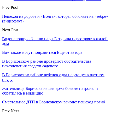
Prev Post
Пешеход на дороге и «Волга», которая обгоняет на «зебре»
(видеофакт)
Next Post
Водонапорную башню на ул.Батурина перестроят в жилой
дом
Вам также могут понравиться
Еще от автора
В Борисовском районе проверяют обстоятельства
исчезновения средств садового…
В Борисовском районе ребенок едва не утонул в частном
пруду
Жительница Борисова нашла дома боевые патроны и
обратилась в милицию
Смертельное ДТП в Борисовском районе: пешеход погиб
Prev
Next