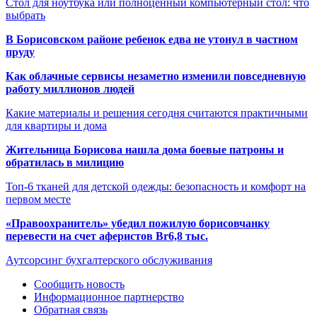
Стол для ноутбука или полноценный компьютерный стол: что
выбрать
В Борисовском районе ребенок едва не утонул в частном
пруду
Как облачные сервисы незаметно изменили повседневную
работу миллионов людей
Какие материалы и решения сегодня считаются практичными
для квартиры и дома
Жительница Борисова нашла дома боевые патроны и
обратилась в милицию
Топ-6 тканей для детской одежды: безопасность и комфорт на
первом месте
«Правоохранитель» убедил пожилую борисовчанку
перевести на счет аферистов Br6,8 тыс.
Аутсорсинг бухгалтерского обслуживания
Сообщить новость
Информационное партнерство
Обратная связь