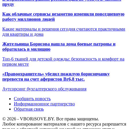
пруду
Как облачные сервисы незаметно изменили повседневную
работу миллионов людей
Какие материалы и решения сегодня считаются практичными
для квартиры и дома
Жительница Борисова нашла дома боевые патроны и
обратилась в милицию
Топ-6 тканей для детской одежды: безопасность и комфорт на
первом месте
«Правоохранитель» убедил пожилую борисовчанку
перевести на счет аферистов Br6,8 тыс.
Аутсорсинг бухгалтерского обслуживания
Сообщить новость
Информационное партнерство
Обратная связь
© 2026 - VBORiSOVE.BY. Все права защищены.
Любое копирование материалов с нашего ресурса разрешается