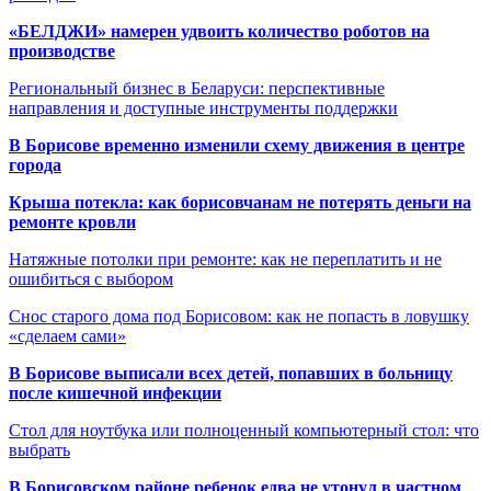
«БЕЛДЖИ» намерен удвоить количество роботов на
производстве
Региональный бизнес в Беларуси: перспективные
направления и доступные инструменты поддержки
В Борисове временно изменили схему движения в центре
города
Крыша потекла: как борисовчанам не потерять деньги на
ремонте кровли
Натяжные потолки при ремонте: как не переплатить и не
ошибиться с выбором
Снос старого дома под Борисовом: как не попасть в ловушку
«сделаем сами»
В Борисове выписали всех детей, попавших в больницу
после кишечной инфекции
Стол для ноутбука или полноценный компьютерный стол: что
выбрать
В Борисовском районе ребенок едва не утонул в частном