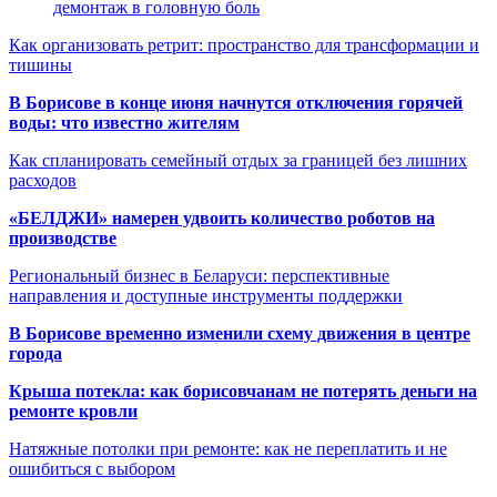
демонтаж в головную боль
Как организовать ретрит: пространство для трансформации и
тишины
В Борисове в конце июня начнутся отключения горячей
воды: что известно жителям
Как спланировать семейный отдых за границей без лишних
расходов
«БЕЛДЖИ» намерен удвоить количество роботов на
производстве
Региональный бизнес в Беларуси: перспективные
направления и доступные инструменты поддержки
В Борисове временно изменили схему движения в центре
города
Крыша потекла: как борисовчанам не потерять деньги на
ремонте кровли
Натяжные потолки при ремонте: как не переплатить и не
ошибиться с выбором