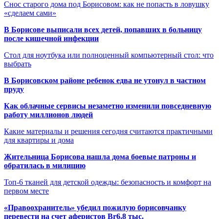
Снос старого дома под Борисовом: как не попасть в ловушку
«сделаем сами»
В Борисове выписали всех детей, попавших в больницу
после кишечной инфекции
Стол для ноутбука или полноценный компьютерный стол: что
выбрать
В Борисовском районе ребенок едва не утонул в частном
пруду
Как облачные сервисы незаметно изменили повседневную
работу миллионов людей
Какие материалы и решения сегодня считаются практичными
для квартиры и дома
Жительница Борисова нашла дома боевые патроны и
обратилась в милицию
Топ-6 тканей для детской одежды: безопасность и комфорт на
первом месте
«Правоохранитель» убедил пожилую борисовчанку
перевести на счет аферистов Br6,8 тыс.